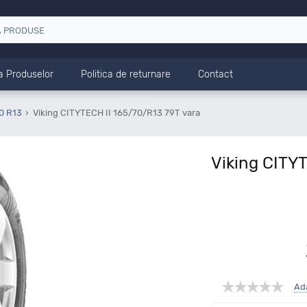
a Produselor
Politica de returnare
Contact
0 R13
Viking CITYTECH II 165/70/R13 79T vara
Viking CITYT
Ad