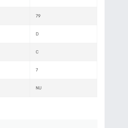
79
D
C
7
NU