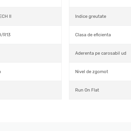
ECH II
Indice greutate
0/R13
Clasa de eficienta
Aderenta pe carosabil ud
m
Nivel de zgomot
Run On Flat