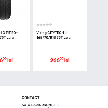
1 G FIT EQ+
Viking CITYTECH II
79T vara
165/70/R13 79T vara
00
00
6
lei
266
lei
CONTACT
AUTO LUCAS ONLINE SRL