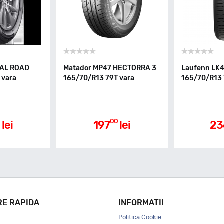
YAL ROAD
Matador MP47 HECTORRA 3
Laufenn LK4
 vara
165/70/R13 79T vara
165/70/R13 
0
00
lei
197
lei
23
RE RAPIDA
INFORMATII
Politica Cookie