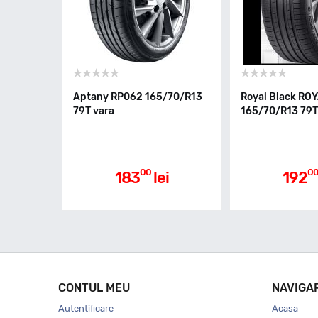
Aptany RP062 165/70/R13
Royal Black RO
79T vara
165/70/R13 79T
00
0
183
lei
192
CONTUL MEU
NAVIGA
Autentificare
Acasa