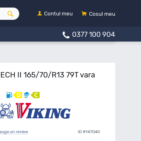
Contul meu
Cosul meu
0377 100 904
ECH II 165/70/R13 79T vara
auga un review
ID #147040