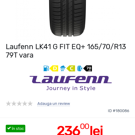
Laufenn LK41 G FIT EQ+ 165/70/R13
79T vara
Adauga un review
ID #180086
00
236
lei
în stoc