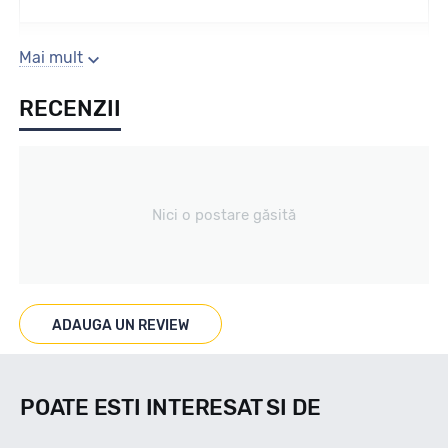
Sezon
Mai mult
RECENZII
VARA
Tip vechicul
Nici o postare găsită
Turism
Marcat M+S
ADAUGA UN REVIEW
--
POATE ESTI INTERESAT SI DE
Indice viteza