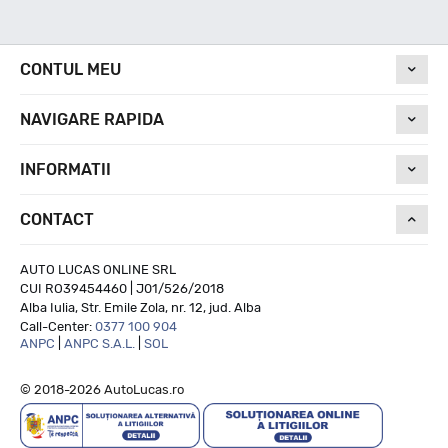
Nivel de zgomot
CONTUL MEU
NAVIGARE RAPIDA
70
INFORMATII
Run On Flat
CONTACT
NU
AUTO LUCAS ONLINE SRL
CUI RO39454460 | J01/526/2018
Alba Iulia, Str. Emile Zola, nr. 12, jud. Alba
Call-Center:
0377 100 904
ANPC
|
ANPC S.A.L.
|
SOL
© 2018-2026 AutoLucas.ro