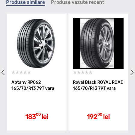
Produse similare
Produse vazute recent
T - max 190km/h
Indice greutate
79
Clasa de eficienta
Royal Black ROYAL ROAD
Matador MP47
Viking
65/70/R13 79T vara
HECTORRA 3
165/70
165/70/R13 79T vara
D
Aderenta pe carosabil ud
00
00
192
lei
197
lei
C