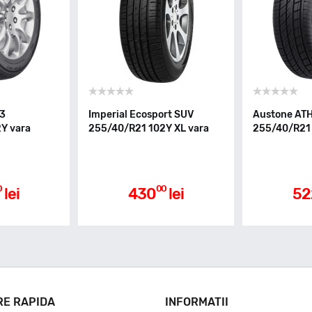
03
Imperial Ecosport SUV
Austone AT
Y vara
255/40/R21 102Y XL vara
255/40/R21 
0
00
lei
430
lei
52
RE RAPIDA
INFORMATII