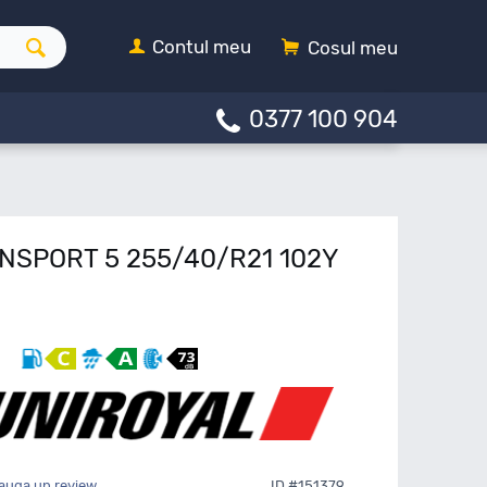
Contul meu
Cosul meu
0377 100 904
INSPORT 5 255/40/R21 102Y
auga un review
ID #151379