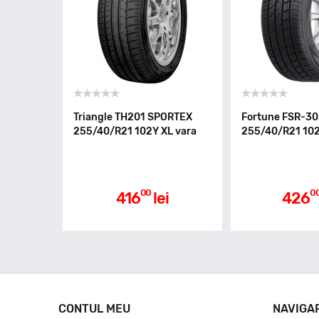
Triangle TH201 SPORTEX
Fortune FSR-3
255/40/R21 102Y XL vara
255/40/R21 102
00
0
416
lei
426
CONTUL MEU
NAVIGA