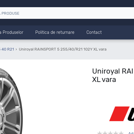
a Produselor
Politica de returnare
Contact
 40 R21
Uniroyal RAINSPORT 5 255/40/R21 102Y XL vara
Uniroyal RA
XL vara
Ad