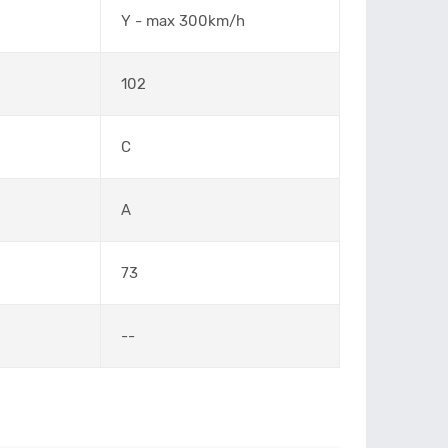
Y - max 300km/h
102
C
A
73
--