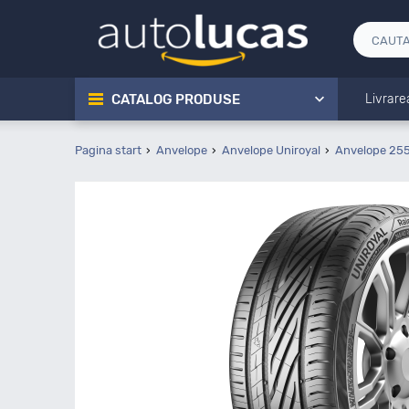
CATALOG PRODUSE
Livrare
Pagina start
Anvelope
Anvelope Uniroyal
Anvelope 255