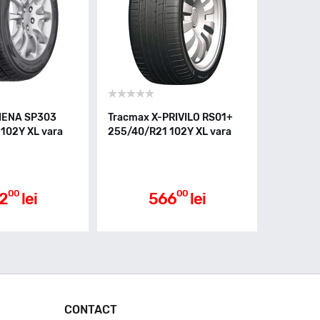
HENA SP303
Tracmax X-PRIVILO RS01+
102Y XL vara
255/40/R21 102Y XL vara
00
00
2
lei
566
lei
CONTACT