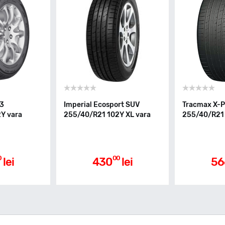
03
Imperial Ecosport SUV
Tracmax X-P
Y vara
255/40/R21 102Y XL vara
255/40/R21 
0
00
lei
430
lei
56