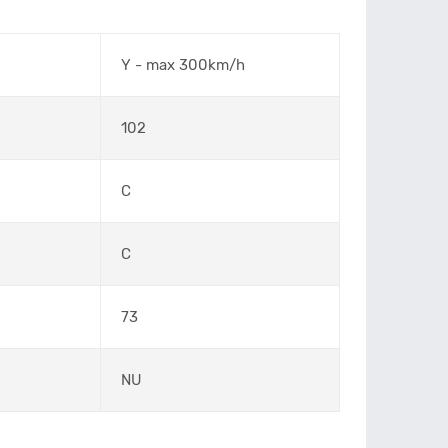
Y - max 300km/h
102
C
C
73
NU