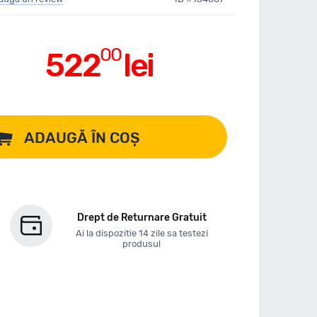
00
522
lei
ADAUGĂ ÎN COȘ
Drept de Returnare Gratuit
Ai la dispozitie 14 zile sa testezi
produsul