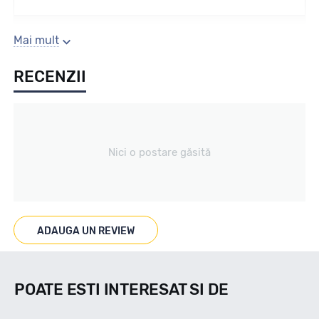
Sezon
Mai mult
RECENZII
Vara
Tip vechicul
Nici o postare găsită
Turisme
Marcat M+S
ADAUGA UN REVIEW
NU
POATE ESTI INTERESAT SI DE
Indice viteza