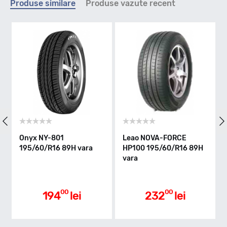
Produse similare
Produse vazute recent
V - max 240km/h
Indice greutate
89
Clasa de eficienta
Onyx NY-801
Leao NOVA-FORCE
Go
195/60/R16 89H vara
HP100 195/60/R16 89H
19
vara
B
Aderenta pe carosabil ud
00
00
194
lei
232
lei
C