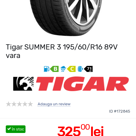
Tigar SUMMER 3 195/60/R16 89V
vara
Adauga un review
ID #172845
00
325
lei
în stoc