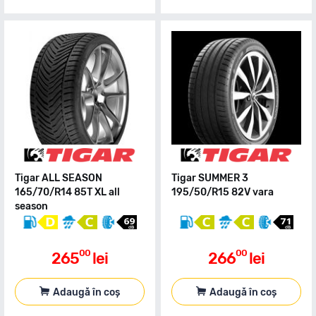
Tigar ALL SEASON
Tigar SUMMER 3
165/70/R14 85T XL all
195/50/R15 82V vara
season
00
00
265
lei
266
lei
Adaugă în coș
Adaugă în coș