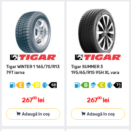
Tigar WINTER 1 165/70/R13
Tigar SUMMER 3
79T iarna
195/65/R15 95H XL vara
00
00
267
lei
267
lei
Adaugă în coș
Adaugă în coș