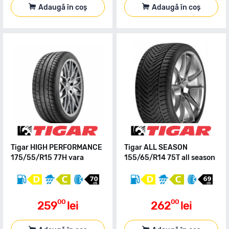
Adaugă în coș
Adaugă în coș
Tigar HIGH PERFORMANCE
Tigar ALL SEASON
175/55/R15 77H vara
155/65/R14 75T all season
00
00
259
lei
262
lei