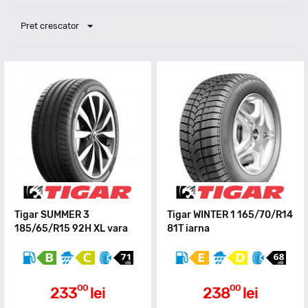
Pret crescator
Tigar SUMMER 3
Tigar WINTER 1 165/70/R14
185/65/R15 92H XL vara
81T iarna
00
00
233
lei
238
lei