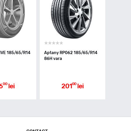
IVE 185/65/R14
Aptany RP062 185/65/R14
86H vara
00
00
6
lei
201
lei