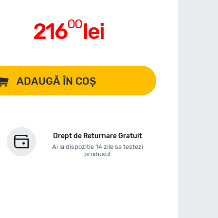
00
216
lei
ADAUGĂ ÎN COȘ
Drept de Returnare Gratuit
Ai la dispozitie 14 zile sa testezi
produsul