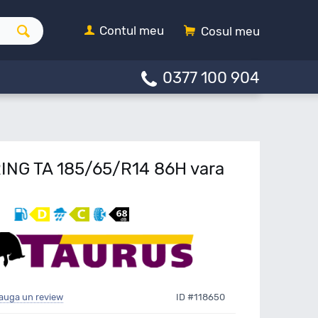
Contul meu
Cosul meu
0377 100 904
ING TA 185/65/R14 86H vara
auga un review
ID #118650