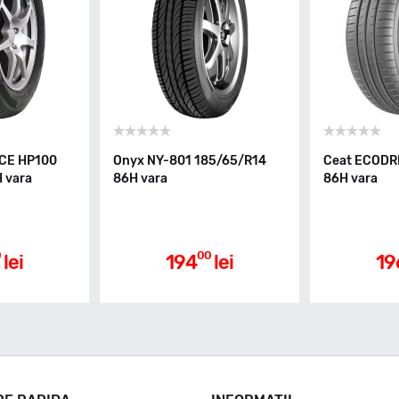
CE HP100
Onyx NY-801 185/65/R14
Ceat ECODR
 vara
86H vara
86H vara
0
00
lei
194
lei
19