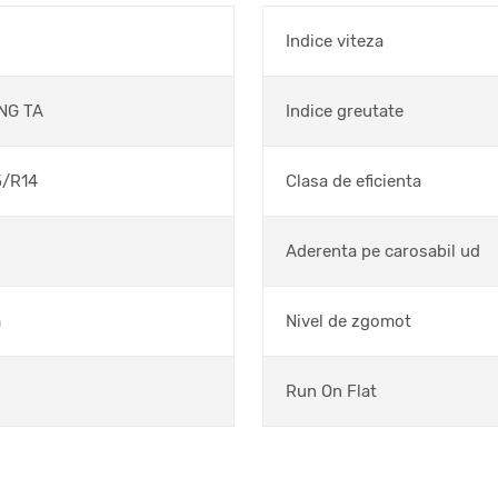
s
Indice viteza
NG TA
Indice greutate
5/R14
Clasa de eficienta
Aderenta pe carosabil ud
m
Nivel de zgomot
Run On Flat