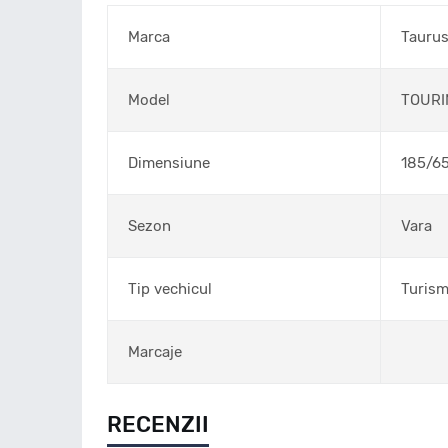
Marca
Tauru
Model
TOURI
Dimensiune
185/6
Sezon
Vara
Tip vechicul
Turis
Marcaje
RECENZII