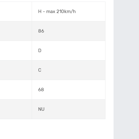
H - max 210km/h
86
D
C
68
NU