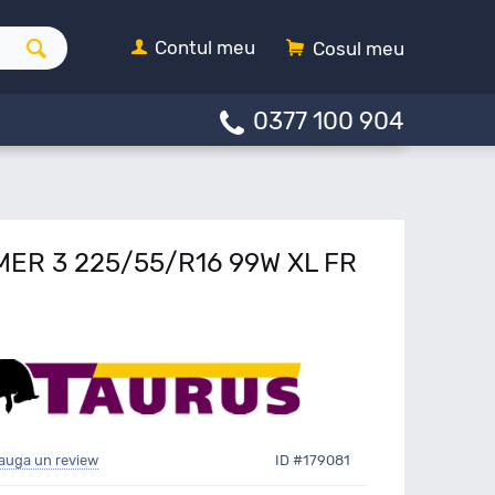
Contul meu
Cosul meu
0377 100 904
MER 3 225/55/R16 99W XL FR
auga un review
ID #179081