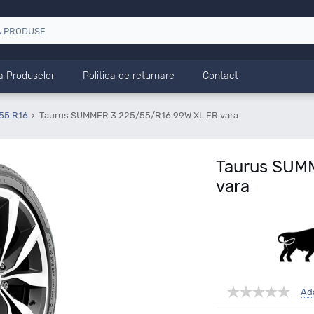
a Produselor
Politica de returnare
Contact
55 R16
Taurus SUMMER 3 225/55/R16 99W XL FR vara
Taurus SUM
vara
Ad