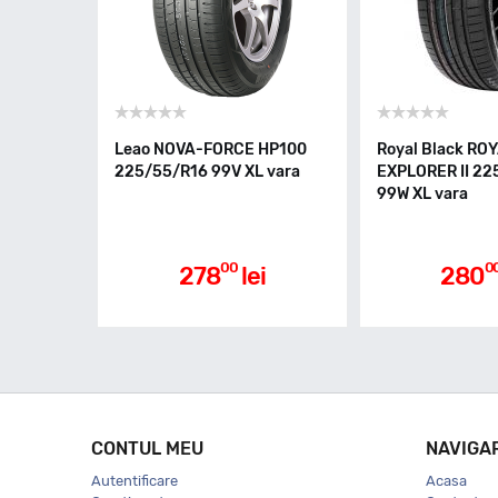
Leao NOVA-FORCE HP100
Royal Black RO
225/55/R16 99V XL vara
EXPLORER II 22
99W XL vara
00
0
278
lei
280
CONTUL MEU
NAVIGA
Autentificare
Acasa