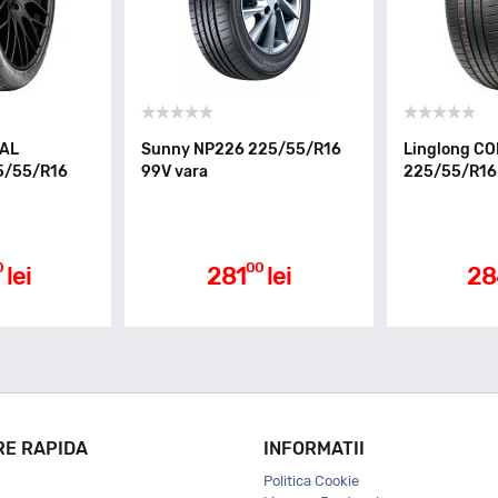
YAL
Sunny NP226 225/55/R16
Linglong C
5/55/R16
99V vara
225/55/R16 
0
00
lei
281
lei
28
RE RAPIDA
INFORMATII
Politica Cookie