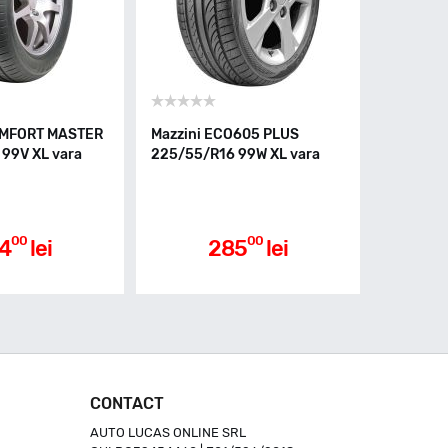
OMFORT MASTER
Mazzini ECO605 PLUS
99V XL vara
225/55/R16 99W XL vara
00
00
4
lei
285
lei
CONTACT
AUTO LUCAS ONLINE SRL