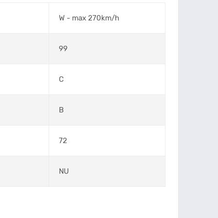
W - max 270km/h
99
C
B
72
NU