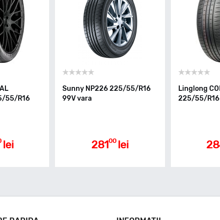
YAL
Sunny NP226 225/55/R16
Linglong C
5/55/R16
99V vara
225/55/R16 
0
00
lei
281
lei
28