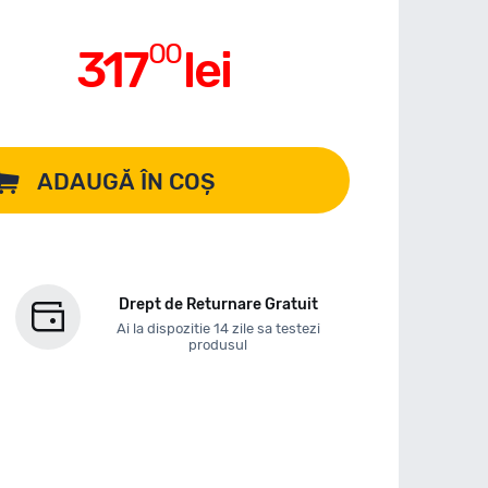
00
317
lei
ADAUGĂ ÎN COȘ
Drept de Returnare Gratuit
Ai la dispozitie 14 zile sa testezi
produsul