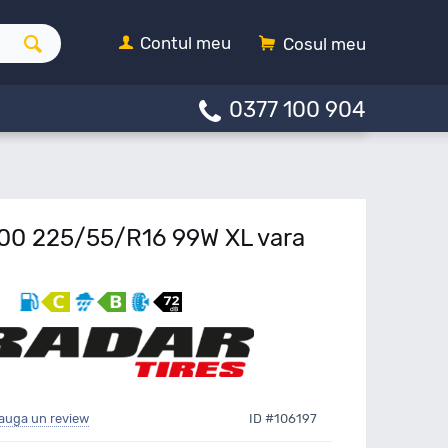
Contul meu
Cosul meu
0377 100 904
00 225/55/R16 99W XL vara
auga un review
ID #106197