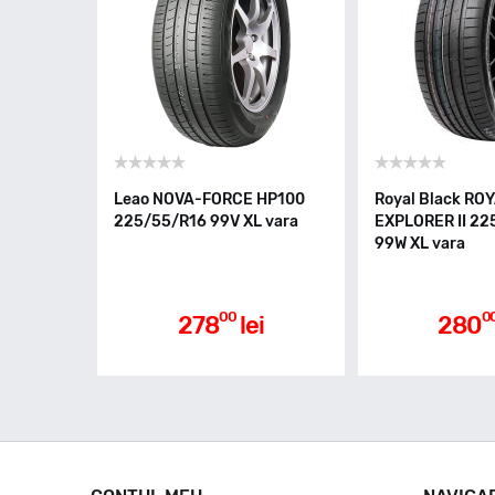
Leao NOVA-FORCE HP100
Royal Black RO
225/55/R16 99V XL vara
EXPLORER II 22
99W XL vara
00
0
278
lei
280