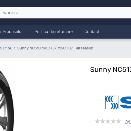
a Produselor
Politica de returnare
Contact
75 R16C
Sunny NC513 195/75/R16C 107T all season
Sunny NC513
Ad