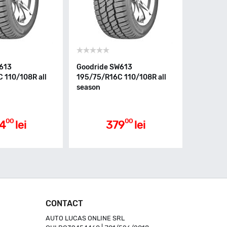
613
Goodride SW613
 110/108R all
195/75/R16C 110/108R all
season
00
00
4
lei
379
lei
CONTACT
AUTO LUCAS ONLINE SRL