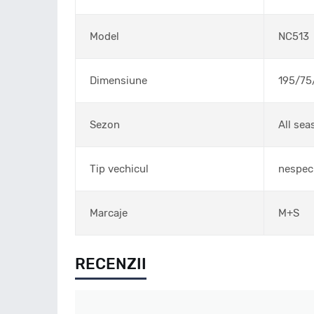
Model
NC513
Dimensiune
195/75
Sezon
All sea
Tip vechicul
nespeci
Marcaje
M+S
RECENZII