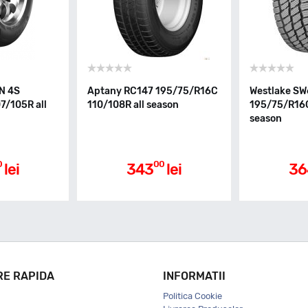
N 4S
Aptany RC147 195/75/R16C
Westlake SW
7/105R all
110/108R all season
195/75/R16C
season
0
00
lei
343
lei
36
RE RAPIDA
INFORMATII
Politica Cookie