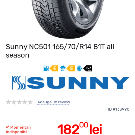
Sunny NC501 165/70/R14 81T all
season
Adauga un review
ID #133998
00
182
lei
Momentan
Indisponibil