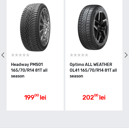
T - max 190km/h
Indice greutate
81
Clasa de eficienta
Headway PMS01
Optimo ALL WEATHER
165/70/R14 81T all
OL41 165/70/R14 81T all
season
season
E
Aderenta pe carosabil ud
00
00
199
lei
202
lei
E