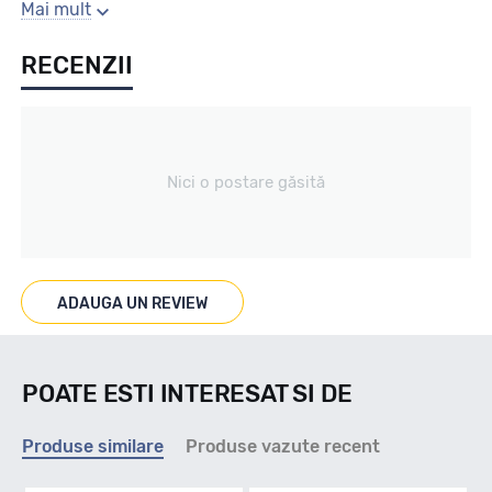
Sezon
Mai mult
RECENZII
ALL SEASON
Tip vechicul
Nici o postare găsită
TURISM
Marcat M+S
ADAUGA UN REVIEW
M+S
POATE ESTI INTERESAT SI DE
Indice viteza
Produse similare
Produse vazute recent