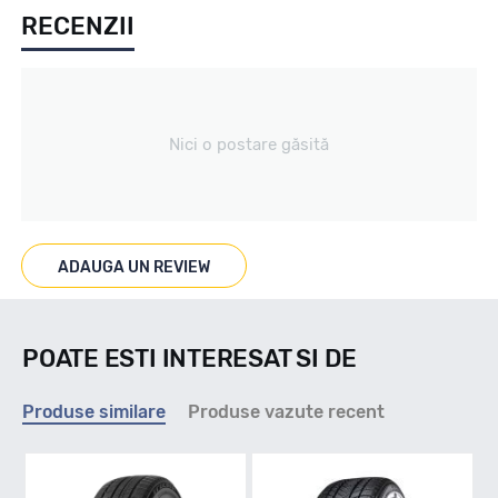
RECENZII
Iarna
Tip vechicul
Nici o postare găsită
Turisme
Marcaje
ADAUGA UN REVIEW
POATE ESTI INTERESAT SI DE
Indice viteza
Produse similare
Produse vazute recent
H - max 210km/h