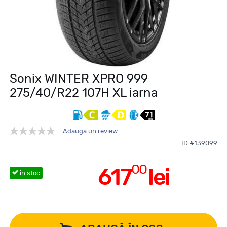
Sonix WINTER XPRO 999
275/40/R22 107H XL iarna
Adauga un review
ID #139099
00
617
lei
în stoc