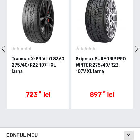
Indice greutate
107
Clasa de eficienta
Tracmax X-PRIVILO S360
Gripmax SUREGRIP PRO
Y
275/40/R22 107H XL
WINTER 275/40/R22
B
C
iarna
107V XL iarna
2
Aderenta pe carosabil ud
00
00
723
lei
897
lei
D
Nivel de zgomot
CONTUL MEU