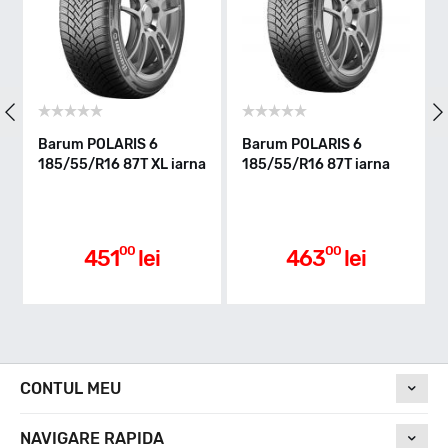
83
Clasa de eficienta
Barum POLARIS 6
Barum POLARIS 6
185/55/R16 87T XL iarna
185/55/R16 87T iarna
D
Aderenta pe carosabil ud
00
00
451
lei
463
lei
D
Nivel de zgomot
CONTUL MEU
69
NAVIGARE RAPIDA