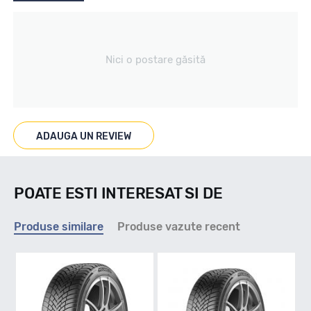
Tip vechicul
Nici o postare găsită
Turisme
Marcaje
ADAUGA UN REVIEW
POATE ESTI INTERESAT SI DE
Indice viteza
Produse similare
Produse vazute recent
H - max 210km/h
Indice greutate