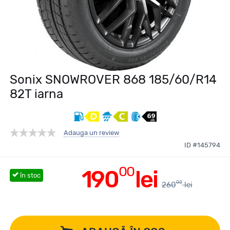
Sonix SNOWROVER 868 185/60/R14
82T iarna
Adauga un review
ID #145794
00
190
lei
în stoc
00
260
lei