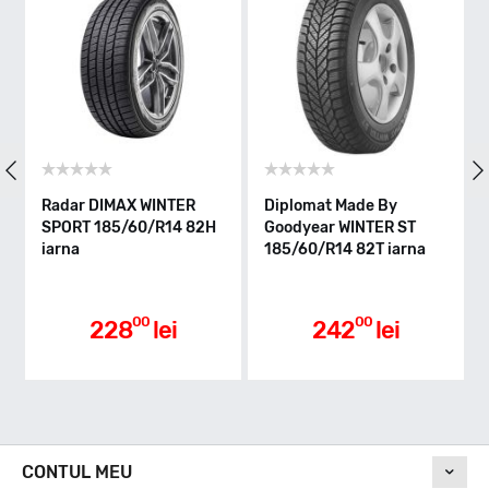
Indice greutate
82
Clasa de eficienta
Radar DIMAX WINTER
Diplomat Made By
SPORT 185/60/R14 82H
Goodyear WINTER ST
iarna
185/60/R14 82T iarna
D
Aderenta pe carosabil ud
00
00
228
lei
242
lei
C
Nivel de zgomot
CONTUL MEU