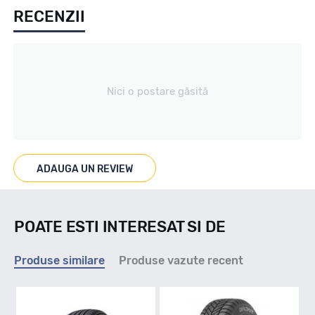
RECENZII
Iarna
Tip vechicul
Nici o postare găsită
Turisme
Marcaje
ADAUGA UN REVIEW
M+S / FULG
POATE ESTI INTERESAT SI DE
Indice viteza
Produse similare
Produse vazute recent
T - max 190km/h