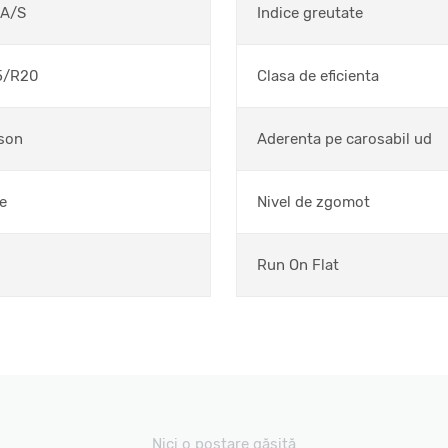
 A/S
Indice greutate
5/R20
Clasa de eficienta
ason
Aderenta pe carosabil ud
e
Nivel de zgomot
Run On Flat
Nici o postare găsită