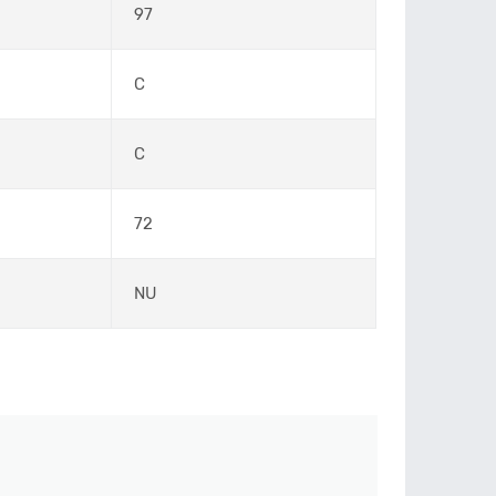
97
C
C
72
NU