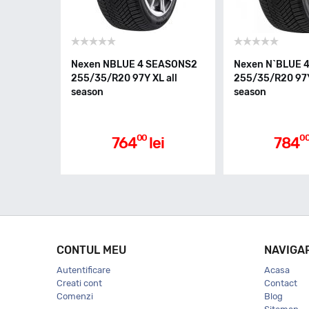
Nexen NBLUE 4 SEASONS2
Nexen N`BLUE 
255/35/R20 97Y XL all
255/35/R20 97Y
season
season
00
0
764
lei
784
CONTUL MEU
NAVIGA
Autentificare
Acasa
Creati cont
Contact
Comenzi
Blog