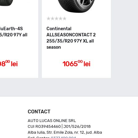
luEarth-4S
Continental
/R20 97Y all
ALLSEASONCONTACT 2
255/35/R20 97Y XL all
season
00
00
08
lei
1065
lei
CONTACT
AUTO LUCAS ONLINE SRL
CUI RO39454460 | J01/526/2018
Alba Iulia, Str. Emile Zola, nr. 12, jud. Alba