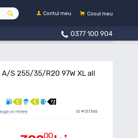
Contul meu
Cosul meu
0377 100 904
 A/S 255/35/R20 97W XL all
auga un review
ID #137345
00