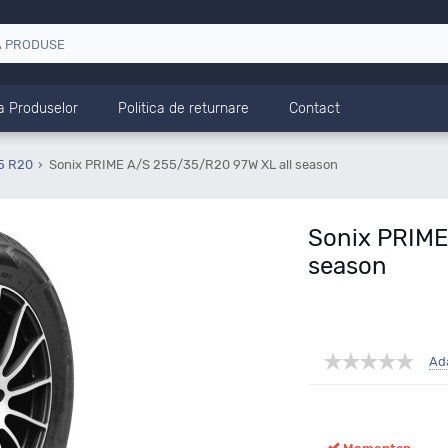
a Produselor
Politica de returnare
Contact
5 R20
Sonix PRIME A/S 255/35/R20 97W XL all season
Sonix PRIME
season
Ad