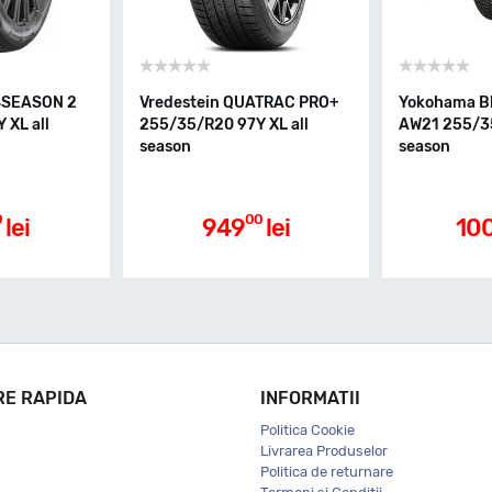
4SEASON 2
Vredestein QUATRAC PRO+
Yokohama B
 XL all
255/35/R20 97Y XL all
AW21 255/35
season
season
0
00
lei
949
lei
10
RE RAPIDA
INFORMATII
Politica Cookie
Livrarea Produselor
Politica de returnare