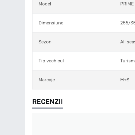
Model
PRIME
Dimensiune
255/3
Sezon
All se
Tip vechicul
Turism
Marcaje
M+S
RECENZII