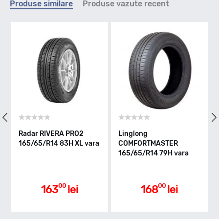
Produse similare
Produse vazute recent
T - max 190km/h
Indice greutate
79
Clasa de eficienta
Radar RIVERA PRO2
Linglong
L
165/65/R14 83H XL vara
COMFORTMASTER
H
165/65/R14 79H vara
v
D
Aderenta pe carosabil ud
00
00
163
lei
168
lei
B