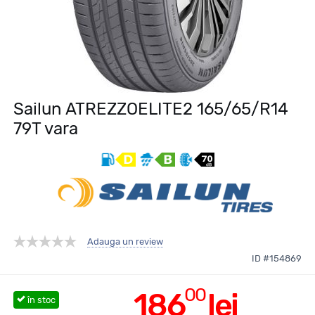
Sailun ATREZZOELITE2 165/65/R14
79T vara
Adauga un review
ID #154869
00
186
lei
în stoc