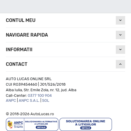
Nivel de zgomot
CONTUL MEU
NAVIGARE RAPIDA
70
INFORMATII
Run On Flat
CONTACT
NU
AUTO LUCAS ONLINE SRL
CUI RO39454460 | J01/526/2018
Alba Iulia, Str. Emile Zola, nr. 12, jud. Alba
Call-Center:
0377 100 904
ANPC
|
ANPC S.A.L.
|
SOL
© 2018-2026 AutoLucas.ro