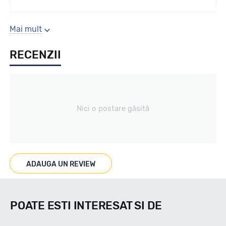
Sezon
Mai mult
RECENZII
Vara
Tip vechicul
Nici o postare găsită
Turisme
Marcaje
ADAUGA UN REVIEW
Nu
POATE ESTI INTERESAT SI DE
Indice viteza