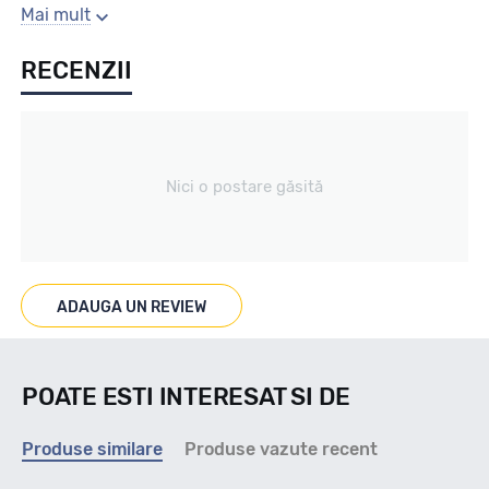
Sezon
Mai mult
RECENZII
Vara
Tip vechicul
Nici o postare găsită
Turisme
Marcat M+S
ADAUGA UN REVIEW
DA
POATE ESTI INTERESAT SI DE
Indice viteza
Produse similare
Produse vazute recent