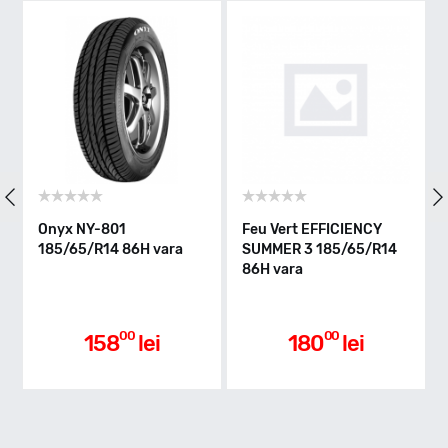
H - max 210km/h
Indice greutate
86
Clasa de eficienta
Feu Vert EFFICIENCY
Leao NOVA-FORCE
ara
SUMMER 3 185/65/R14
HP100 185/65/R14 86H
86H vara
vara
D
Aderenta pe carosabil ud
00
00
180
lei
188
lei
C