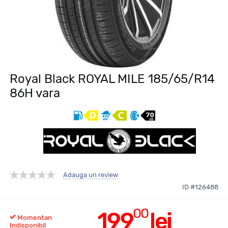
Royal Black ROYAL MILE 185/65/R14
86H vara
Adauga un review
ID #126488
00
199
lei
Momentan
Indisponibil