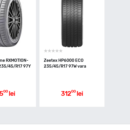
sme RXMOTION-
Zeetex HP6000 ECO
235/45/R17 97Y
235/45/R17 97W vara
00
00
5
lei
312
lei