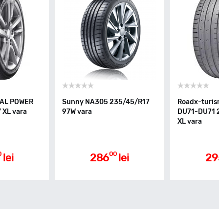
YAL POWER
Sunny NA305 235/45/R17
Roadx-turi
 XL vara
97W vara
DU71-DU71 
XL vara
0
00
lei
286
lei
29