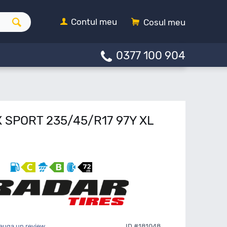
Contul meu
Cosul meu
0377 100 904
 SPORT 235/45/R17 97Y XL
auga un review
ID #181048