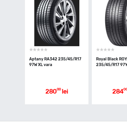
Aptany RA342 235/45/R17
Royal Black RO
97W XL vara
235/45/R17 97Y
00
0
280
lei
284