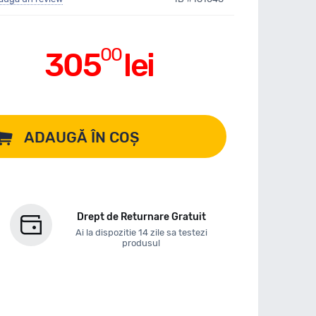
00
305
lei
ADAUGĂ ÎN COȘ
Drept de Returnare Gratuit
Ai la dispozitie 14 zile sa testezi
produsul