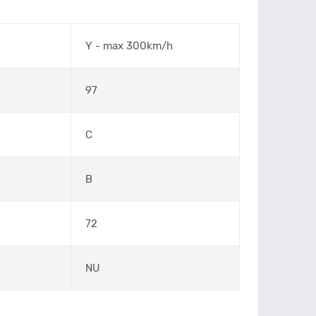
Y - max 300km/h
97
C
B
72
NU