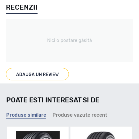
RECENZII
Vara
Tip vechicul
Nici o postare găsită
Turisme
Marcaje
ADAUGA UN REVIEW
Nu
POATE ESTI INTERESAT SI DE
Indice viteza
Produse similare
Produse vazute recent
Y - max 300km/h