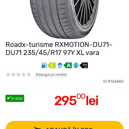
Roadx-turisme RXMOTION-DU71-
DU71 235/45/R17 97Y XL vara
Adauga un review
ID #124460
00
295
lei
în stoc