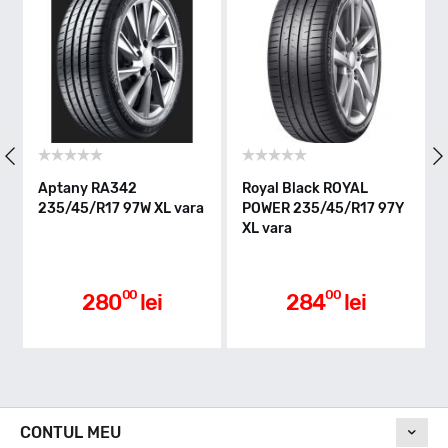
Indice greutate
97
Clasa de eficienta
Aptany RA342
Royal Black ROYAL
235/45/R17 97W XL vara
POWER 235/45/R17 97Y
XL vara
C
Aderenta pe carosabil ud
00
00
280
lei
284
lei
A
Nivel de zgomot
CONTUL MEU