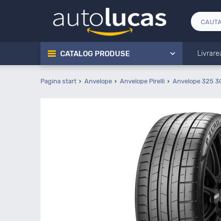
CATALOG PRODUSE
Livrare
Pagina start
Anvelope
Anvelope Pirelli
Anvelope 325 3