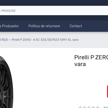
a Produselor
Politica de returnare
Contact
0 R23
Pirelli P ZERO- 4 SC 325/30/R23 109Y XL vara
Pirelli P Z
vara
Ad