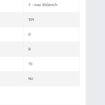
Y - max 300km/h
109
D
B
70
NU