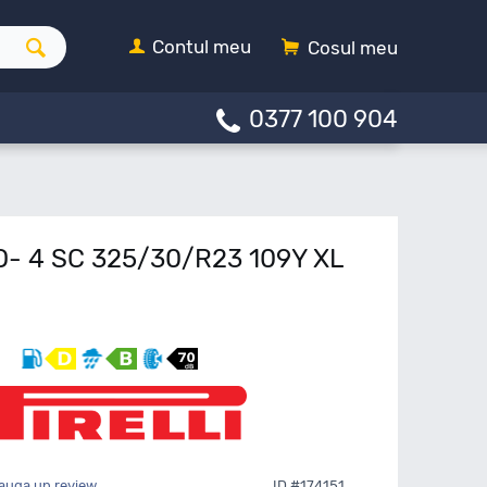
Contul meu
Cosul meu
0377 100 904
ERO- 4 SC 325/30/R23 109Y XL
auga un review
ID #174151