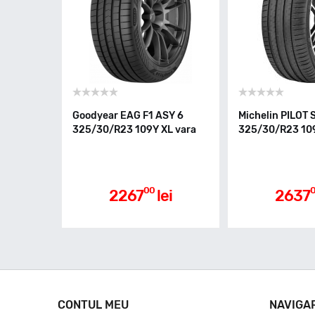
Goodyear EAG F1 ASY 6
Michelin PILOT
325/30/R23 109Y XL vara
325/30/R23 109
00
2267
lei
2637
CONTUL MEU
NAVIGA