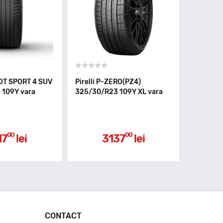
LOT SPORT 4 SUV
Pirelli P-ZERO(PZ4)
 109Y vara
325/30/R23 109Y XL vara
00
00
17
lei
3137
lei
CONTACT