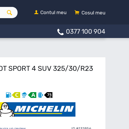
Contul meu
Cosul meu
0377 100 904
LOT SPORT 4 SUV 325/30/R23
auga un review
ID #131856