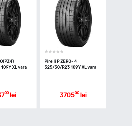
RO(PZ4)
Pirelli P ZERO- 4
109Y XL vara
325/30/R23 109Y XL vara
00
00
37
lei
3705
lei