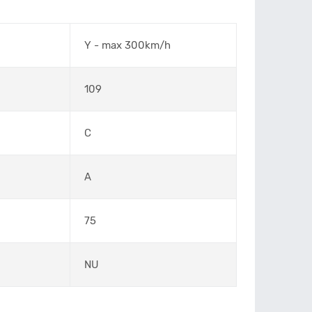
Y - max 300km/h
109
C
A
75
NU