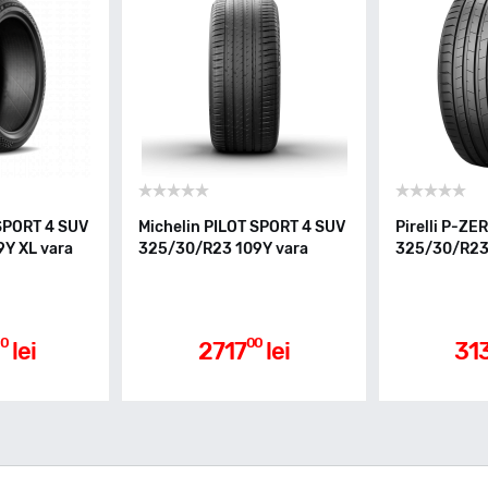
 SPORT 4 SUV
Michelin PILOT SPORT 4 SUV
Pirelli P-ZE
Y XL vara
325/30/R23 109Y vara
325/30/R23 
0
00
lei
2717
lei
31