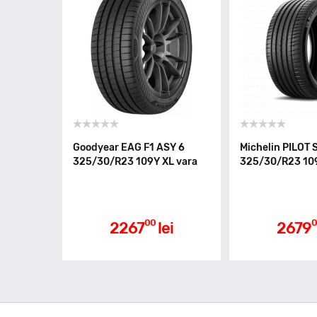
Goodyear EAG F1 ASY 6
Michelin PILOT
325/30/R23 109Y XL vara
325/30/R23 109
00
0
2267
lei
2679