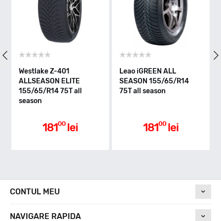
75
Clasa de eficienta
Westlake Z-401
Leao iGREEN ALL
ALLSEASON ELITE
SEASON 155/65/R14
155/65/R14 75T all
75T all season
D
season
Aderenta pe carosabil ud
00
00
181
lei
181
lei
C
Nivel de zgomot
CONTUL MEU
NAVIGARE RAPIDA
71