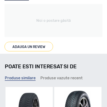
Tip vechicul
Nici o postare găsită
Turisme
Marcaje
ADAUGA UN REVIEW
M+S
POATE ESTI INTERESAT SI DE
Indice viteza
Produse similare
Produse vazute recent
T - max 190km/h
Indice greutate