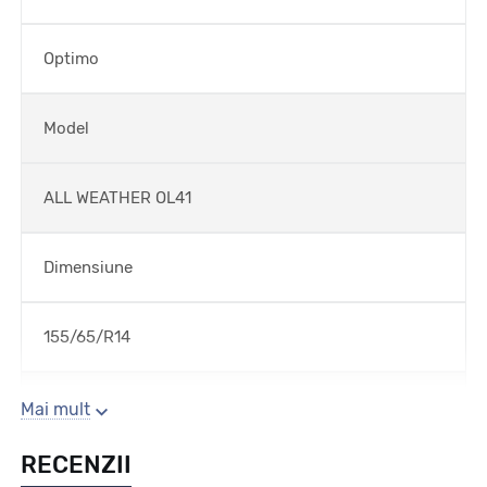
Optimo
Model
ALL WEATHER OL41
Dimensiune
155/65/R14
Sezon
Mai mult
RECENZII
All season