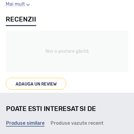
Sezon
Mai mult
RECENZII
All season
Tip vechicul
Nici o postare găsită
Turisme
Marcaje
ADAUGA UN REVIEW
M+S 3PMSF
POATE ESTI INTERESAT SI DE
Indice viteza
Produse similare
Produse vazute recent