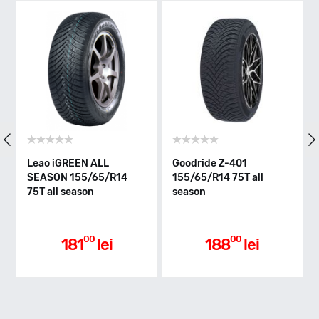
T - max 190km/h
Indice greutate
75
Clasa de eficienta
Leao iGREEN ALL
Goodride Z-401
SEASON 155/65/R14
155/65/R14 75T all
75T all season
season
D
Aderenta pe carosabil ud
00
00
181
lei
188
lei
C