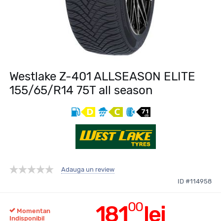
Westlake Z-401 ALLSEASON ELITE
155/65/R14 75T all season
Adauga un review
ID #114958
00
181
lei
Momentan
Indisponibil