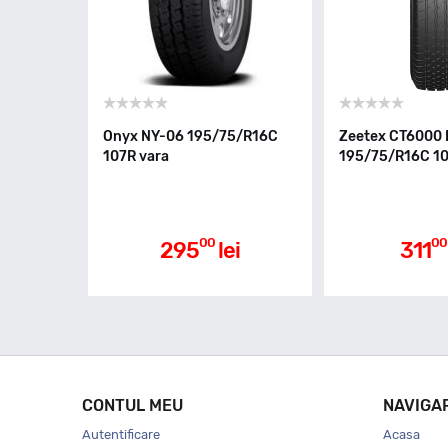
Onyx NY-06 195/75/R16C
Zeetex CT6000
107R vara
195/75/R16C 10
00
00
295
lei
311
CONTUL MEU
NAVIGA
Autentificare
Acasa