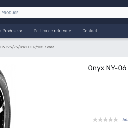
a Produselor
Politica de returnare
Contact
06 195/75/R16C 107/105R vara
Onyx NY-06 
Ad