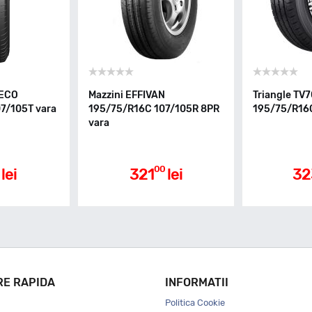
 ECO
Mazzini EFFIVAN
Triangle TV
7/105T vara
195/75/R16C 107/105R 8PR
195/75/R16C
vara
00
lei
321
lei
32
RE RAPIDA
INFORMATII
Politica Cookie