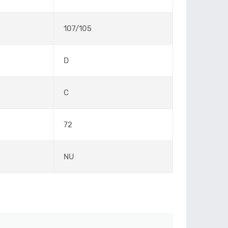
107/105
D
C
72
NU