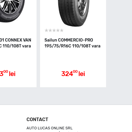
701 CONNEX VAN
Sailun COMMERCIO-PRO
 110/108T vara
195/75/R16C 110/108T vara
00
00
3
lei
324
lei
CONTACT
AUTO LUCAS ONLINE SRL