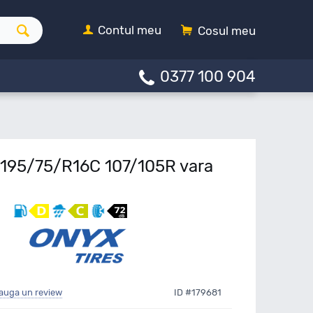
Contul meu
Cosul meu
0377 100 904
195/75/R16C 107/105R vara
auga un review
ID #179681