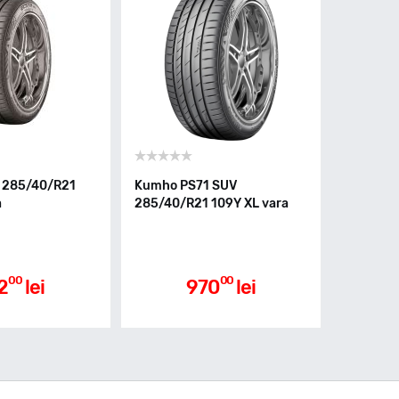
 285/40/R21
Kumho PS71 SUV
a
285/40/R21 109Y XL vara
00
00
2
lei
970
lei