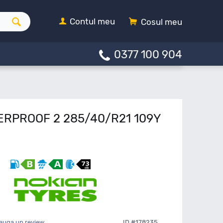
Contul meu
Cosul meu
0377 100 904
ERPROOF 2 285/40/R21 109Y
auga un review
ID #178235