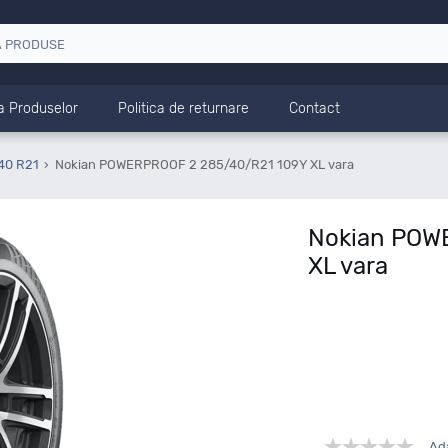
a Produselor
Politica de returnare
Contact
40 R21
Nokian POWERPROOF 2 285/40/R21 109Y XL vara
Nokian POW
XL vara
Ad