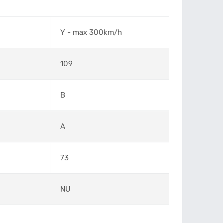
Y - max 300km/h
109
B
A
73
NU