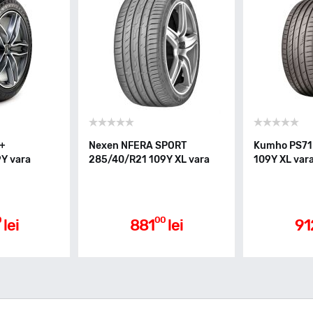
8+
Nexen NFERA SPORT
Kumho PS71
Y vara
285/40/R21 109Y XL vara
109Y XL var
0
00
lei
881
lei
91