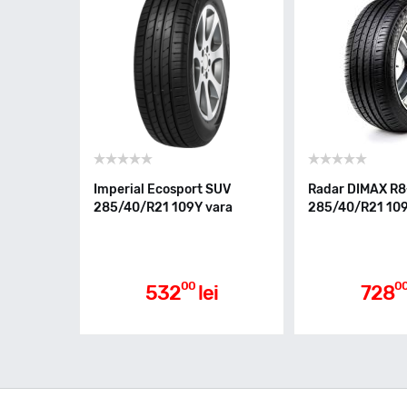
Imperial Ecosport SUV
Radar DIMAX R
285/40/R21 109Y vara
285/40/R21 109
00
0
532
lei
728