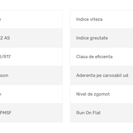
e
Indice viteza
2 AS
Indice greutate
0/R17
Clasa de eficienta
ason
Aderenta pe carosabil ud
m
Nivel de zgomot
3PMSF
Run On Flat