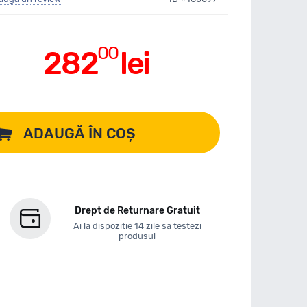
00
282
lei
ADAUGĂ ÎN COȘ
Drept de Returnare Gratuit
Ai la dispozitie 14 zile sa testezi
produsul