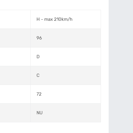
H - max 210km/h
96
D
C
72
NU