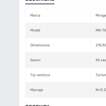
Marca
Mirag
Model
MR-76
Dimensiune
215/6
Sezon
All se
Tip vechicul
Turis
Marcaje
M+S 