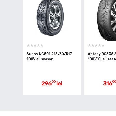
Sunny NC501 215/60/R17
Aptany RC536 
100V all season
100V XL all sea
00
0
296
lei
316