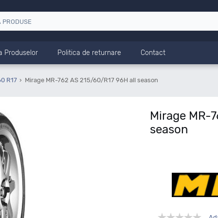
a Produselor
Politica de returnare
Contact
60 R17
Mirage MR-762 AS 215/60/R17 96H all season
Mirage MR-7
season
Ad