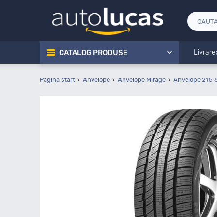
CATALOG PRODUSE
Livrare
Pagina start
Anvelope
Anvelope Mirage
Anvelope 215 