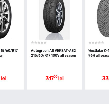
215/60/R17
Autogreen AS VERSAT-AS2
Westlake Z-
son
215/60/R17 100V all season
96H all seas
0
00
lei
317
lei
33