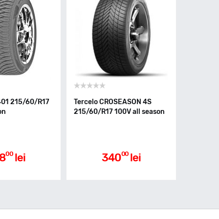
401 215/60/R17
Tercelo CROSEASON 4S
on
215/60/R17 100V all season
00
00
8
lei
340
lei