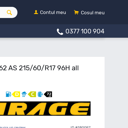
Contul meu
Cosul meu
0377 100 904
62 AS 215/60/R17 96H all
auga un review
ID #180097