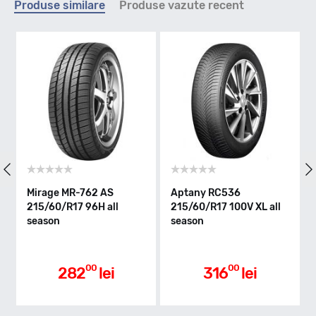
Produse similare
Produse vazute recent
H - max 210km/h
Indice greutate
96
Clasa de eficienta
Mirage MR-762 AS
Aptany RC536
215/60/R17 96H all
215/60/R17 100V XL all
season
season
C
Aderenta pe carosabil ud
00
00
282
lei
316
lei
C