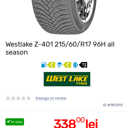
Westlake Z-401 215/60/R17 96H all
season
Adauga un review
ID #181290
00
338
lei
în stoc