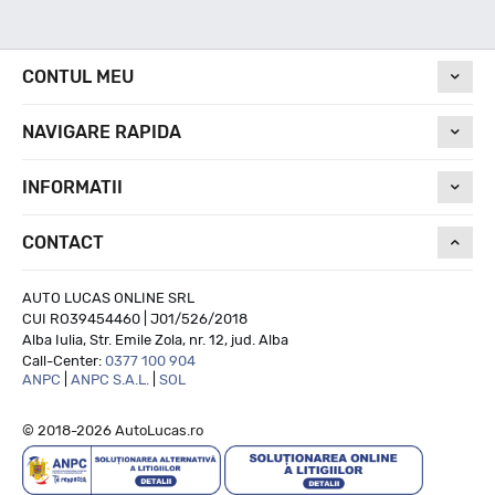
Nivel de zgomot
CONTUL MEU
NAVIGARE RAPIDA
72
INFORMATII
Run On Flat
CONTACT
NU
AUTO LUCAS ONLINE SRL
CUI RO39454460 | J01/526/2018
Alba Iulia, Str. Emile Zola, nr. 12, jud. Alba
Call-Center:
0377 100 904
ANPC
|
ANPC S.A.L.
|
SOL
© 2018-2026 AutoLucas.ro