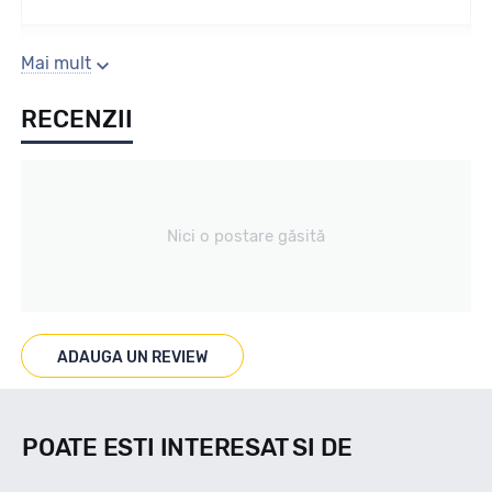
Sezon
Mai mult
RECENZII
All season
Tip vechicul
Nici o postare găsită
Turisme
Marcaje
ADAUGA UN REVIEW
M+S 3PMSF
POATE ESTI INTERESAT SI DE
Indice viteza