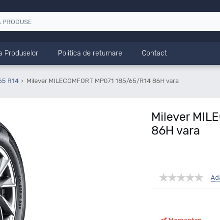
a Produselor
Politica de returnare
Contact
65 R14
Milever MILECOMFORT MP071 185/65/R14 86H vara
Milever MI
86H vara
Ad