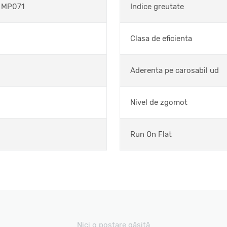
 MP071
Indice greutate
Clasa de eficienta
Aderenta pe carosabil ud
Nivel de zgomot
Run On Flat
Nici o postare găsită