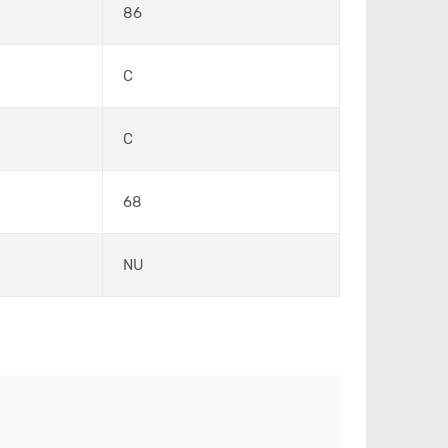
86
C
C
68
NU