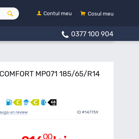
Contul meu
Cosul meu
0377 100 904
LECOMFORT MP071 185/65/R14
auga un review
ID #147759
00