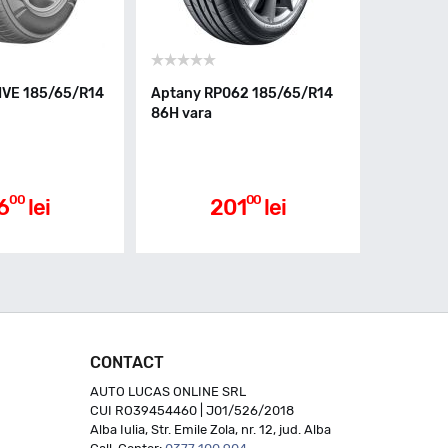
IVE 185/65/R14
Aptany RP062 185/65/R14
86H vara
00
00
6
lei
201
lei
CONTACT
AUTO LUCAS ONLINE SRL
CUI RO39454460 | J01/526/2018
Alba Iulia, Str. Emile Zola, nr. 12, jud. Alba