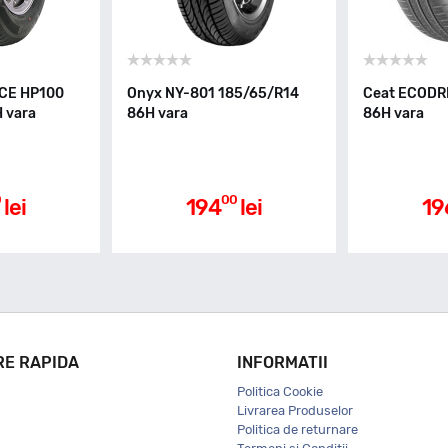
CE HP100
Onyx NY-801 185/65/R14
Ceat ECODR
 vara
86H vara
86H vara
0
00
lei
194
lei
19
RE RAPIDA
INFORMATII
Politica Cookie
Livrarea Produselor
Politica de returnare