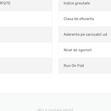
MP270
Indice greutate
Clasa de eficienta
Aderenta pe carosabil ud
Nivel de zgomot
Run On Flat
Nici o postare găsită