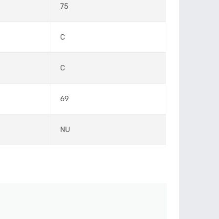
75
C
C
69
NU