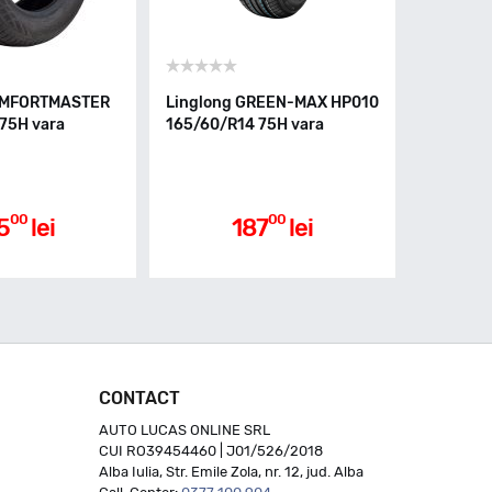
OMFORTMASTER
Linglong GREEN-MAX HP010
75H vara
165/60/R14 75H vara
00
00
5
lei
187
lei
CONTACT
AUTO LUCAS ONLINE SRL
CUI RO39454460 | J01/526/2018
Alba Iulia, Str. Emile Zola, nr. 12, jud. Alba