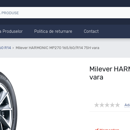
a Produselor
Politica de returnare
Contact
60 R14
Milever HARMONIC MP270 165/60/R14 75H vara
Milever HA
vara
Ad