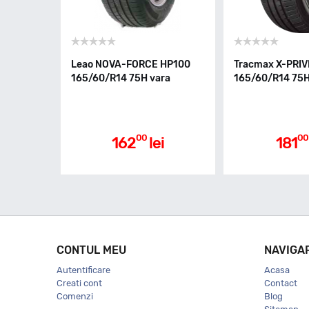
Leao NOVA-FORCE HP100
Tracmax X-PRIV
165/60/R14 75H vara
165/60/R14 75H
00
00
162
lei
181
CONTUL MEU
NAVIGA
Autentificare
Acasa
Creati cont
Contact
Comenzi
Blog