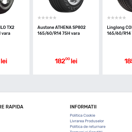
ILO TX2
Austone ATHENA SP802
Linglong C
 vara
165/60/R14 75H vara
165/60/R14 
00
lei
182
lei
18
RE RAPIDA
INFORMATII
Politica Cookie
Livrarea Produselor
Politica de returnare