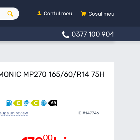
Contul meu
Cosul meu
0377 100 904
RMONIC MP270 165/60/R14 75H
auga un review
ID #147746
00