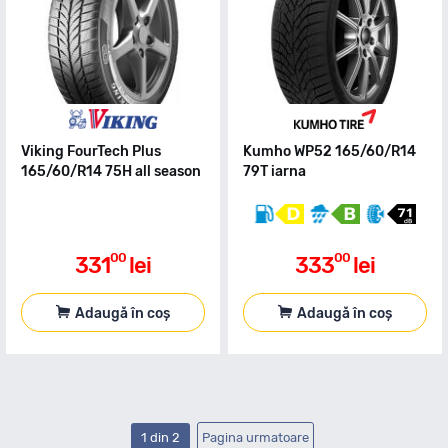
Viking FourTech Plus
Kumho WP52 165/60/R14
165/60/R14 75H all season
79T iarna
00
00
331
lei
333
lei
Adaugă în coș
Adaugă în coș
1 din 2
Pagina urmatoare