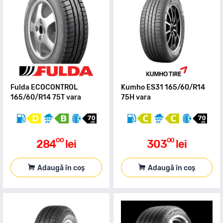
Fulda ECOCONTROL
Kumho ES31 165/60/R14
165/60/R14 75T vara
75H vara
00
00
284
lei
303
lei
Adaugă în coș
Adaugă în coș