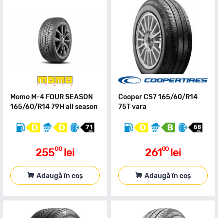
Momo M-4 FOUR SEASON
Cooper CS7 165/60/R14
165/60/R14 79H all season
75T vara
00
00
255
lei
261
lei
Adaugă în coș
Adaugă în coș