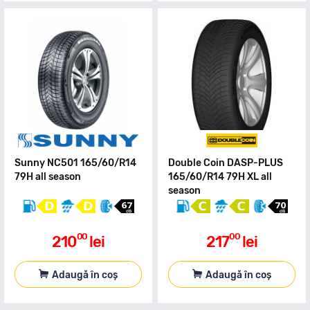
Sunny NC501 165/60/R14
Double Coin DASP-PLUS
79H all season
165/60/R14 79H XL all
season
00
00
210
lei
217
lei
Adaugă în coș
Adaugă în coș