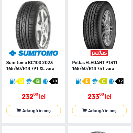
Sumitomo BC100 2023
Petlas ELEGANT PT311
165/60/R14 79T XL vara
165/60/R14 75T vara
00
00
232
lei
233
lei
Adaugă în coș
Adaugă în coș