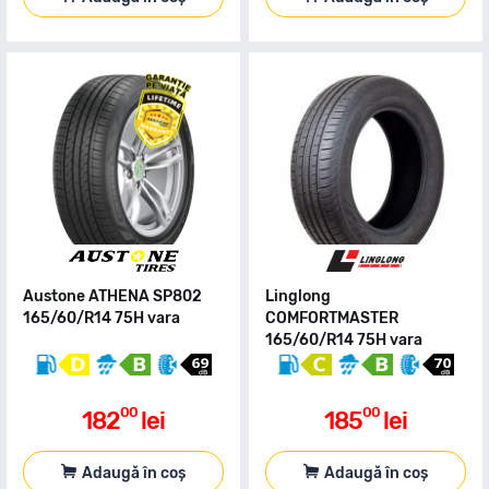
Austone ATHENA SP802
Linglong
165/60/R14 75H vara
COMFORTMASTER
165/60/R14 75H vara
00
00
182
lei
185
lei
Adaugă în coș
Adaugă în coș