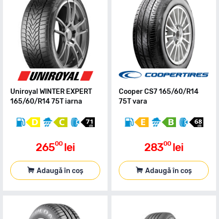
Uniroyal WINTER EXPERT
Cooper CS7 165/60/R14
165/60/R14 75T iarna
75T vara
00
00
265
lei
283
lei
Adaugă în coș
Adaugă în coș