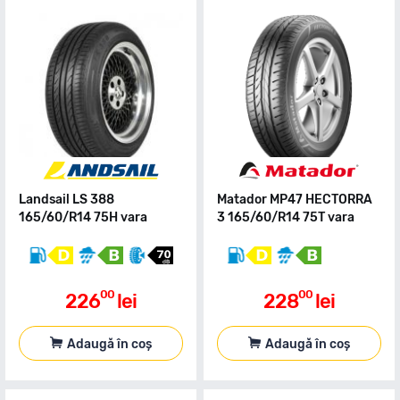
Landsail LS 388
Matador MP47 HECTORRA
165/60/R14 75H vara
3 165/60/R14 75T vara
00
00
226
lei
228
lei
Adaugă în coș
Adaugă în coș