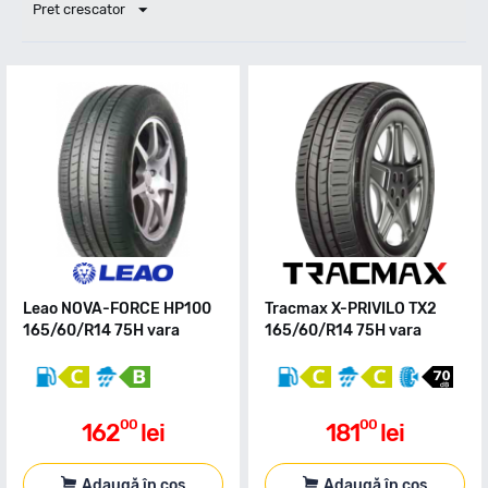
Pret crescator
Leao NOVA-FORCE HP100
Tracmax X-PRIVILO TX2
165/60/R14 75H vara
165/60/R14 75H vara
00
00
162
lei
181
lei
Adaugă în coș
Adaugă în coș