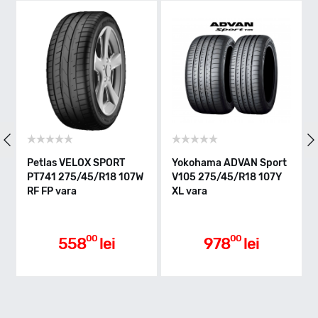
Indice greutate
107
Clasa de eficienta
Petlas VELOX SPORT
Yokohama ADVAN Sport
PT741 275/45/R18 107W
V105 275/45/R18 107Y
C
RF FP vara
XL vara
Aderenta pe carosabil ud
00
00
558
lei
978
lei
A
Nivel de zgomot