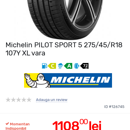
Michelin PILOT SPORT 5 275/45/R18
107Y XL vara
Adauga un review
ID #126745
00
1108
lei
Momentan
Indisponibil