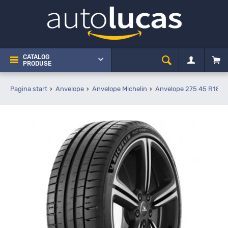
CATALOG
PRODUSE
Pagina start
Anvelope
Anvelope Michelin
Anvelope 275 45 R18