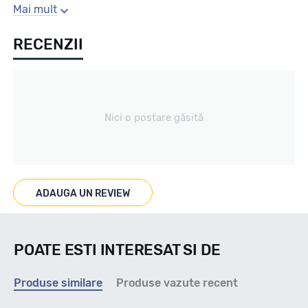
Sezon
Mai mult
RECENZII
Vara
Tip vechicul
Nici o postare găsită
nespecificat
Marcaje
ADAUGA UN REVIEW
POATE ESTI INTERESAT SI DE
Indice viteza
Produse similare
Produse vazute recent
Y - max 300km/h