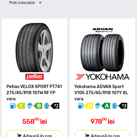
Pret crescator
Petlas VELOX SPORT PT741
Yokohama ADVAN Sport
275/45/R18 107W RF FP
V105 275/45/R18 107Y XL
vara
vara
00
00
558
lei
978
lei
Adaugă în coș
Adaugă în coș