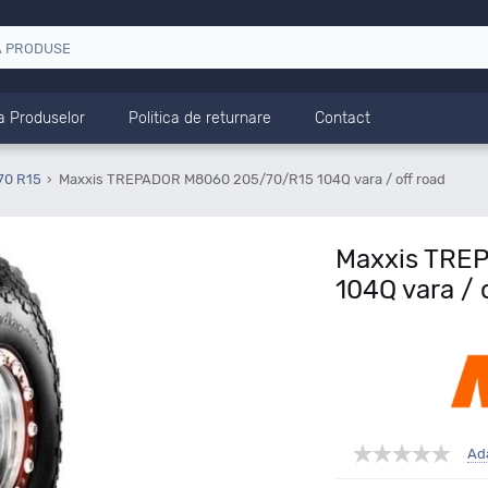
a Produselor
Politica de returnare
Contact
70 R15
Maxxis TREPADOR M8060 205/70/R15 104Q vara / off road
Maxxis TRE
104Q vara / 
Ad