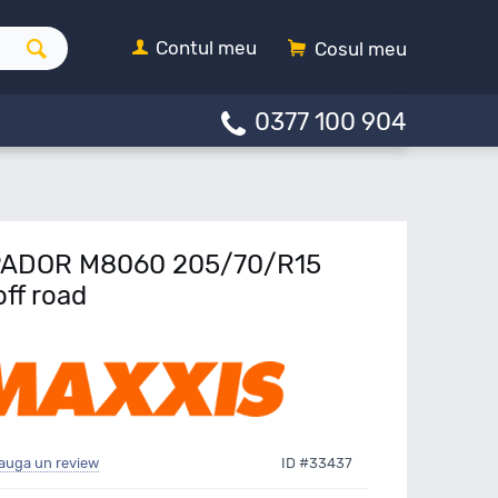
Contul meu
Cosul meu
0377 100 904
PADOR M8060 205/70/R15
off road
auga un review
ID #33437