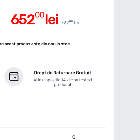
00
652
lei
00
722
lei
d acest produs este din nou in stoc.
Drept de Returnare Gratuit
Ai la dispozitie 14 zile sa testezi
produsul
Q