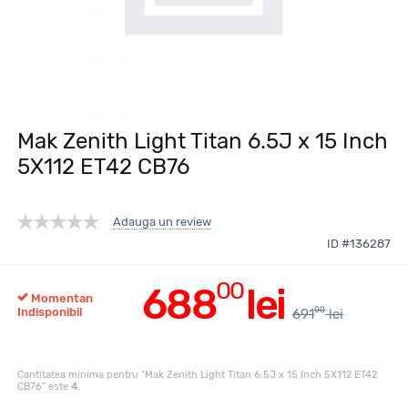
Mak Zenith Light Titan 6.5J x 15 Inch
5X112 ET42 CB76
Adauga un review
ID #136287
00
688
lei
Momentan
00
Indisponibil
691
lei
Cantitatea minima pentru "Mak Zenith Light Titan 6.5J x 15 Inch 5X112 ET42
CB76" este
4
.