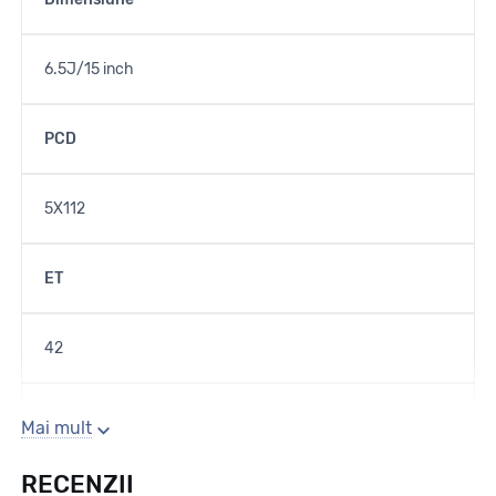
6.5J/15 inch
PCD
5X112
ET
42
Gaura centrala
Mai mult
RECENZII
76