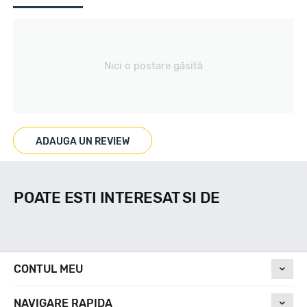
Producator
Nici o postare găsită
Mak
Se poate cumpara doar la set de 4 buc! Kit montaj GRATUIT
in caz ca este nevoie!
ADAUGA UN REVIEW
POATE ESTI INTERESAT SI DE
CONTUL MEU
NAVIGARE RAPIDA