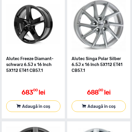
Alutec Freeze Diamant-
Alutec Singa Polar Silber
schwarz 6.5J x 16 Inch
6.5J x 16 Inch 5X112 ET41
5X112 ET41 CB57.1
CB57.1
00
00
683
lei
688
lei
Adaugă în coș
Adaugă în coș