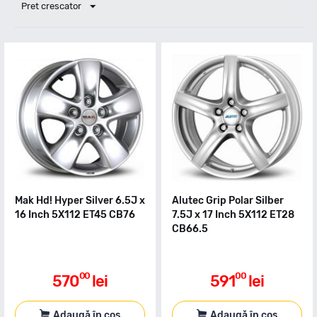
Pret crescator
Mak Hd! Hyper Silver 6.5J x
Alutec Grip Polar Silber
16 Inch 5X112 ET45 CB76
7.5J x 17 Inch 5X112 ET28
CB66.5
00
00
570
lei
591
lei
Adaugă în coș
Adaugă în coș