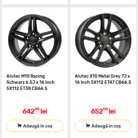
Alutec M10 Racing
Alutec X10 Metal Grey 7J x
Schwarz 6.5J x 16 Inch
16 Inch 5X112 ET47 CB66.5
5X112 ET38 CB66.5
00
00
642
lei
652
lei
Adaugă în coș
Adaugă în coș