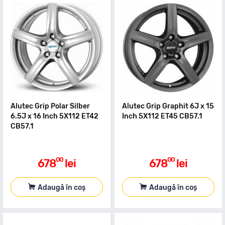
Alutec Grip Polar Silber
Alutec Grip Graphit 6J x 15
6.5J x 16 Inch 5X112 ET42
Inch 5X112 ET45 CB57.1
CB57.1
00
00
678
lei
678
lei
Adaugă în coș
Adaugă în coș