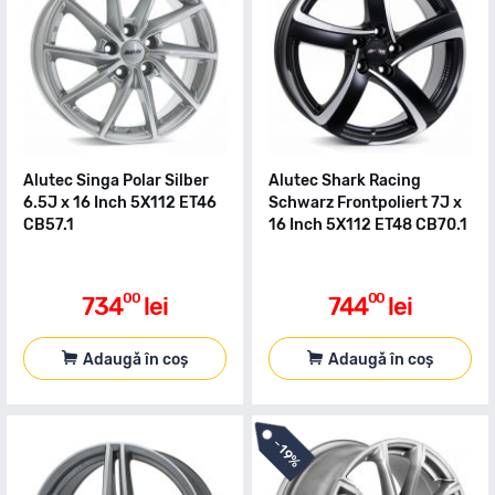
Alutec Singa Polar Silber
Alutec Shark Racing
6.5J x 16 Inch 5X112 ET46
Schwarz Frontpoliert 7J x
CB57.1
16 Inch 5X112 ET48 CB70.1
00
00
734
lei
744
lei
Adaugă în coș
Adaugă în coș
-
19%