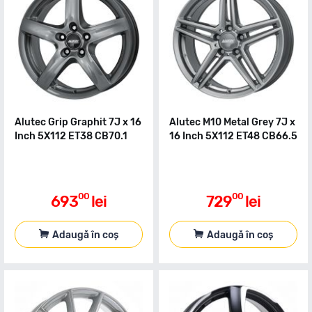
Alutec Grip Graphit 7J x 16
Alutec M10 Metal Grey 7J x
Inch 5X112 ET38 CB70.1
16 Inch 5X112 ET48 CB66.5
00
00
693
lei
729
lei
Adaugă în coș
Adaugă în coș