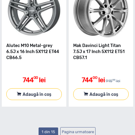
Alutec M10 Metal-grey
Mak Davinci Light Titan
6.5J x 16 Inch 5X112 ET44
7.5J x 17 Inch 5X112 ET51
CB66.5
CB57.1
00
00
744
lei
744
lei
00
915
lei
Adaugă în coș
Adaugă în coș
1 din 15
Pagina urmatoare