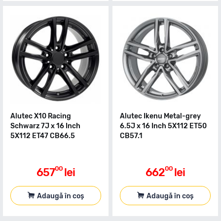
Alutec X10 Racing
Alutec Ikenu Metal-grey
Schwarz 7J x 16 Inch
6.5J x 16 Inch 5X112 ET50
5X112 ET47 CB66.5
CB57.1
00
00
657
lei
662
lei
Adaugă în coș
Adaugă în coș