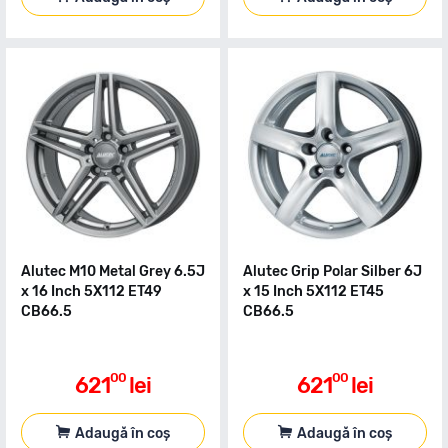
Alutec M10 Metal Grey 6.5J
Alutec Grip Polar Silber 6J
x 16 Inch 5X112 ET49
x 15 Inch 5X112 ET45
CB66.5
CB66.5
00
00
621
lei
621
lei
Adaugă în coș
Adaugă în coș