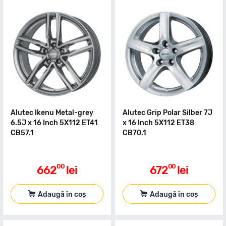
Alutec Ikenu Metal-grey
Alutec Grip Polar Silber 7J
6.5J x 16 Inch 5X112 ET41
x 16 Inch 5X112 ET38
CB57.1
CB70.1
00
00
662
lei
672
lei
Adaugă în coș
Adaugă în coș