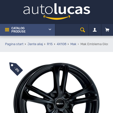
CATALOG
PRODUSE
Pagina start
Jante aliaj
R15
4X108
Mak
Mak Emblema Gloss B
-
2%