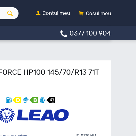
Contul meu
Cosul meu
0377 100 904
FORCE HP100 145/70/R13 71T
auga un review
ID #179651