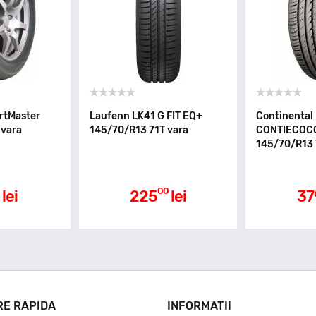
rtMaster
Laufenn LK41 G FIT EQ+
Continental
 vara
145/70/R13 71T vara
CONTIECOC
145/70/R13 
00
lei
225
lei
37
RE RAPIDA
INFORMATII