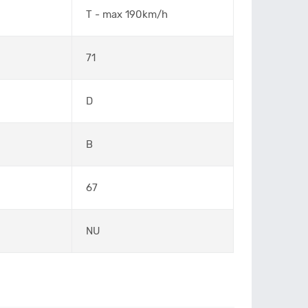
T - max 190km/h
71
D
B
67
NU