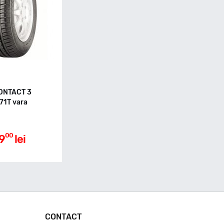
ONTACT 3
71T vara
00
9
lei
CONTACT