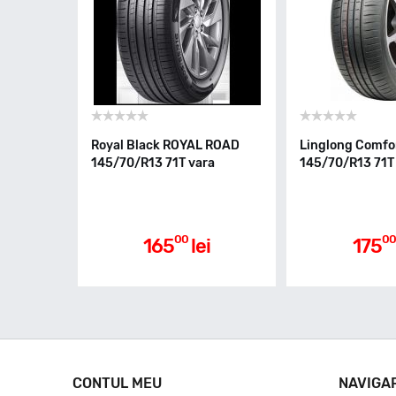
Royal Black ROYAL ROAD
Linglong Comfo
145/70/R13 71T vara
145/70/R13 71T
00
00
165
lei
175
CONTUL MEU
NAVIGA