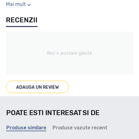
Sezon
Mai mult
RECENZII
Vara
Tip vechicul
Nici o postare găsită
4X4/SUV
Marcaje
ADAUGA UN REVIEW
M+S
POATE ESTI INTERESAT SI DE
Indice viteza
Produse similare
Produse vazute recent