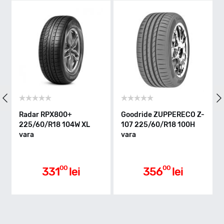
H - max 210km/h
Indice greutate
100
Clasa de eficienta
Radar RPX800+
Goodride ZUPPERECO Z-
225/60/R18 104W XL
107 225/60/R18 100H
vara
vara
D
Aderenta pe carosabil ud
00
00
331
lei
356
lei
C