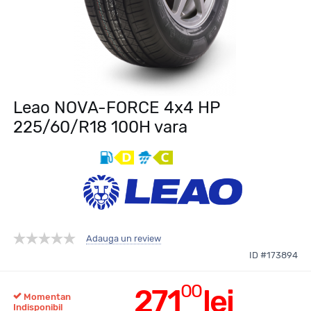
Leao NOVA-FORCE 4x4 HP
225/60/R18 100H vara
Adauga un review
ID #173894
00
271
lei
Momentan
Indisponibil