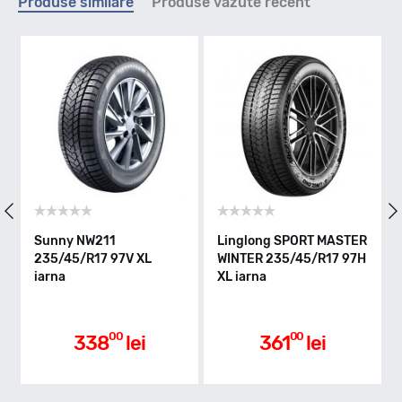
Produse similare
Produse vazute recent
V - max 240km/h
Indice greutate
97
Clasa de eficienta
Sunny NW211
Linglong SPORT MASTER
235/45/R17 97V XL
WINTER 235/45/R17 97H
iarna
XL iarna
D
Aderenta pe carosabil ud
00
00
338
lei
361
lei
C