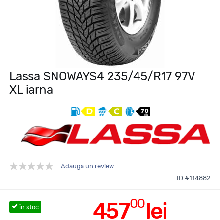
Lassa SNOWAYS4 235/45/R17 97V
XL iarna
Adauga un review
ID #114882
00
457
lei
în stoc