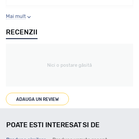
Sezon
Mai mult
RECENZII
Iarna
Tip vechicul
Nici o postare găsită
Turisme
Marcaje
ADAUGA UN REVIEW
M+S 3PMSF
POATE ESTI INTERESAT SI DE
Indice viteza