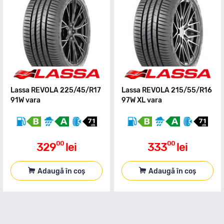
Lassa REVOLA 225/45/R17
Lassa REVOLA 215/55/R16
91W vara
97W XL vara
00
00
329
lei
333
lei
Adaugă în coș
Adaugă în coș