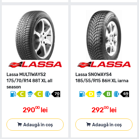
Lassa MULTIWAYS2
Lassa SNOWAYS4
175/70/R14 88T XL all
185/55/R15 86H XL iarna
season
00
00
290
lei
292
lei
Adaugă în coș
Adaugă în coș