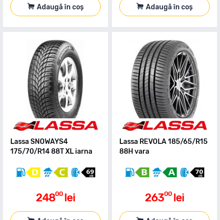
Adaugă în coș
Adaugă în coș
Lassa SNOWAYS4
Lassa REVOLA 185/65/R15
175/70/R14 88T XL iarna
88H vara
00
00
248
lei
263
lei