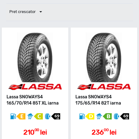
Pret crescator
Lassa SNOWAYS4
Lassa SNOWAYS4
165/70/R14 85T XL iarna
175/65/R14 82T iarna
00
00
210
lei
236
lei