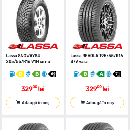
Lassa SNOWAYS4
Lassa REVOLA 195/55/R16
205/55/R16 91H iarna
87V vara
00
00
329
lei
329
lei
Adaugă în coș
Adaugă în coș