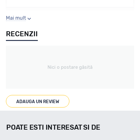
Sezon
Mai mult
RECENZII
Vara
Tip vechicul
Nici o postare găsită
nespecificat
Marcaje
ADAUGA UN REVIEW
POATE ESTI INTERESAT SI DE
Indice viteza