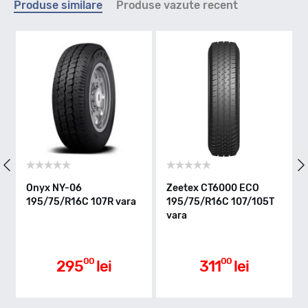
Produse similare
Produse vazute recent
R - max 170km/h
Indice greutate
107
Clasa de eficienta
Onyx NY-06
Zeetex CT6000 ECO
195/75/R16C 107R vara
195/75/R16C 107/105T
C
vara
Aderenta pe carosabil ud
00
00
295
lei
311
lei
B