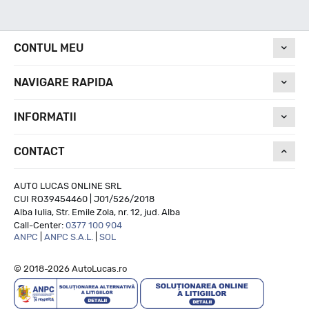
Nivel de zgomot
CONTUL MEU
72
NAVIGARE RAPIDA
Run On Flat
INFORMATII
CONTACT
NU
AUTO LUCAS ONLINE SRL
CUI RO39454460 | J01/526/2018
Alba Iulia, Str. Emile Zola, nr. 12, jud. Alba
Call-Center:
0377 100 904
ANPC
|
ANPC S.A.L.
|
SOL
© 2018-2026 AutoLucas.ro