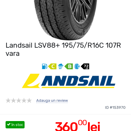
Landsail LSV88+ 195/75/R16C 107R
vara
Adauga un review
ID #153970
00
360
lei
în stoc