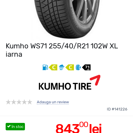
Kumho WS71 255/40/R21 102W XL
iarna
Adauga un review
ID #141226
00
843
lei
în stoc