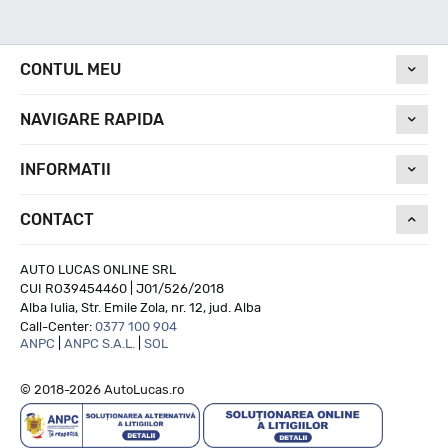
Nivel de zgomot
CONTUL MEU
NAVIGARE RAPIDA
71
INFORMATII
Run On Flat
CONTACT
NU
AUTO LUCAS ONLINE SRL
CUI RO39454460 | J01/526/2018
Alba Iulia, Str. Emile Zola, nr. 12, jud. Alba
Call-Center:
0377 100 904
ANPC
|
ANPC S.A.L.
|
SOL
© 2018-2026 AutoLucas.ro