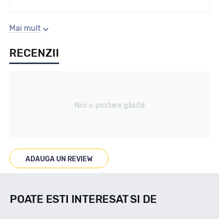
Sezon
Mai mult
RECENZII
Iarna
Tip vechicul
Nici o postare găsită
Turisme
Marcaje
ADAUGA UN REVIEW
M+S 3PMSF
POATE ESTI INTERESAT SI DE
Indice viteza