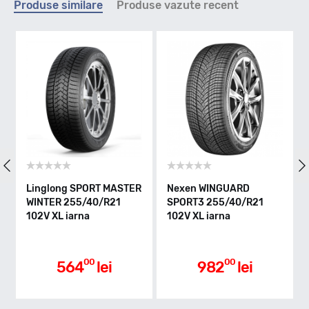
Produse similare
Produse vazute recent
W - max 270km/h
Indice greutate
102
Clasa de eficienta
Linglong SPORT MASTER
Nexen WINGUARD
WINTER 255/40/R21
SPORT3 255/40/R21
102V XL iarna
102V XL iarna
C
Aderenta pe carosabil ud
00
00
564
lei
982
lei
C