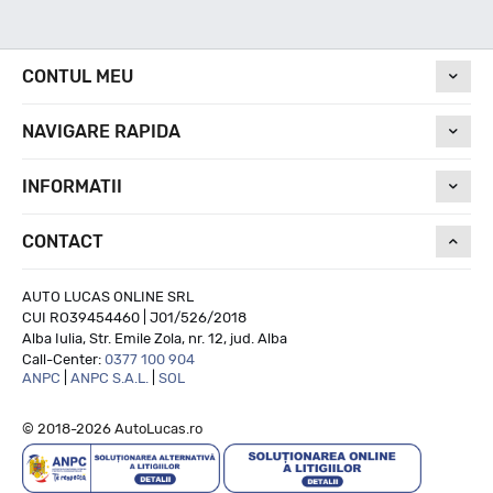
Nivel de zgomot
CONTUL MEU
75
NAVIGARE RAPIDA
Run On Flat
INFORMATII
CONTACT
NU
AUTO LUCAS ONLINE SRL
CUI RO39454460 | J01/526/2018
Alba Iulia, Str. Emile Zola, nr. 12, jud. Alba
Call-Center:
0377 100 904
ANPC
|
ANPC S.A.L.
|
SOL
© 2018-2026 AutoLucas.ro