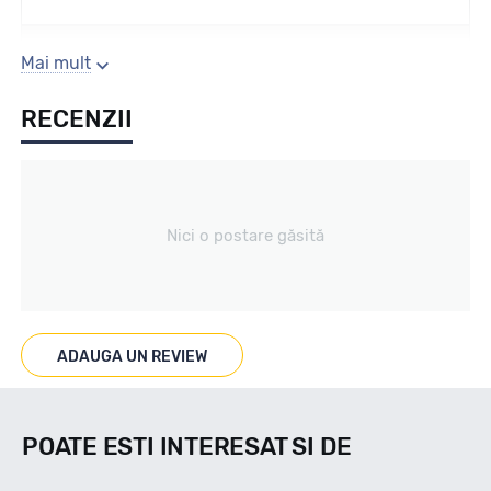
Sezon
Mai mult
RECENZII
Vara
Tip vechicul
Nici o postare găsită
Turisme
Marcaje
ADAUGA UN REVIEW
POATE ESTI INTERESAT SI DE
Indice viteza