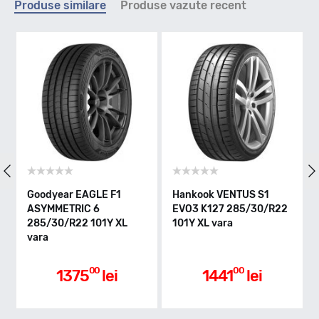
Produse similare
Produse vazute recent
Y - max 300km/h
Indice greutate
101
Clasa de eficienta
Goodyear EAGLE F1
Hankook VENTUS S1
ASYMMETRIC 6
EVO3 K127 285/30/R22
C
285/30/R22 101Y XL
101Y XL vara
vara
Aderenta pe carosabil ud
00
00
1375
lei
1441
lei
A