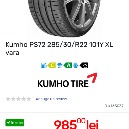
Kumho PS72 285/30/R22 101Y XL
vara
Adauga un review
ID #163037
00
985
lei
în stoc