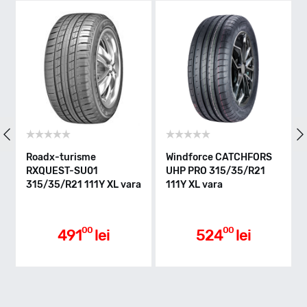
Y - max 300km/h
Indice greutate
111
Clasa de eficienta
Roadx-turisme
Windforce CATCHFORS
W
RXQUEST-SU01
UHP PRO 315/35/R21
U
315/35/R21 111Y XL vara
111Y XL vara
v
C
Aderenta pe carosabil ud
00
00
491
lei
524
lei
A