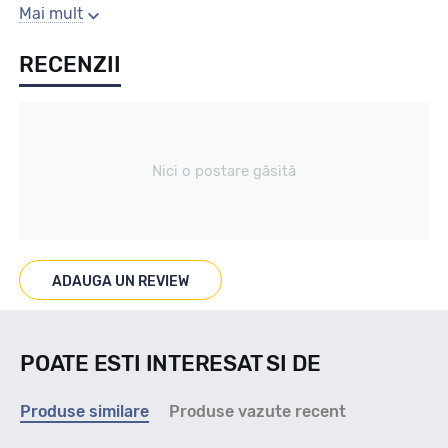
Sezon
Mai mult
RECENZII
Vara
Tip vechicul
Nici o postare găsită
Turisme
Marcaje
ADAUGA UN REVIEW
Nu
POATE ESTI INTERESAT SI DE
Indice viteza
Produse similare
Produse vazute recent