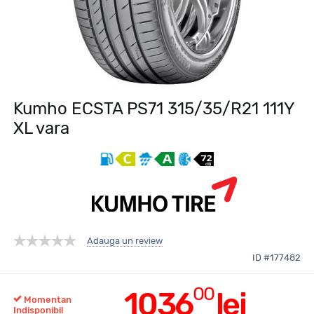
Kumho ECSTA PS71 315/35/R21 111Y
XL vara
Adauga un review
ID #177482
00
1036
lei
Momentan
Indisponibil