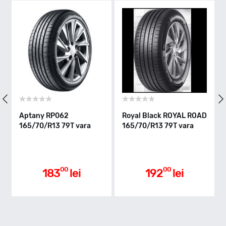
T - max 190km/h
Indice greutate
79
Clasa de eficienta
P062
Royal Black ROYAL ROAD
Matador MP47
3 79T vara
165/70/R13 79T vara
HECTORRA 3
165/70/R13 79T
D
Aderenta pe carosabil ud
00
00
00
3
lei
192
lei
197
l
C