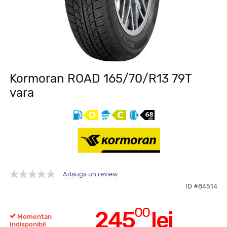
Kormoran ROAD 165/70/R13 79T
vara
Adauga un review
ID #84514
00
245
lei
Momentan
Indisponibil