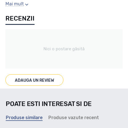
Sezon
Mai mult
RECENZII
Vara
Tip vechicul
Nici o postare găsită
Turisme
Marcat M+S
ADAUGA UN REVIEW
NU
POATE ESTI INTERESAT SI DE
Indice viteza
Produse similare
Produse vazute recent