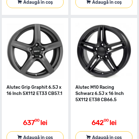
Adaugă în coș
Adaugă în coș
Alutec Grip Graphit 6.5J x
Alutec M10 Racing
16 Inch 5X112 ET33 CB57.1
Schwarz 6.5J x 16 Inch
5X112 ET38 CB66.5
00
00
637
lei
642
lei
Adaugă în coș
Adaugă în coș