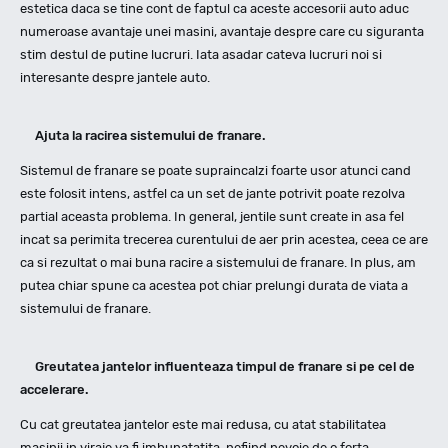
estetica daca se tine cont de faptul ca aceste accesorii auto aduc
numeroase avantaje unei masini, avantaje despre care cu siguranta
stim destul de putine lucruri. Iata asadar cateva lucruri noi si
interesante despre jantele auto.
Ajuta la racirea sistemului de franare.
Sistemul de franare se poate supraincalzi foarte usor atunci cand
este folosit intens, astfel ca un set de jante potrivit poate rezolva
partial aceasta problema. In general, jentile sunt create in asa fel
incat sa perimita trecerea curentului de aer prin acestea, ceea ce are
ca si rezultat o mai buna racire a sistemului de franare. In plus, am
putea chiar spune ca acestea pot chiar prelungi durata de viata a
sistemului de franare.
Greutatea jantelor influenteaza timpul de franare si pe cel de
accelerare.
Cu cat greutatea jantelor este mai redusa, cu atat stabilitatea
masinii in viraje va fi imbunatatita, nefiind nevoie de o forta