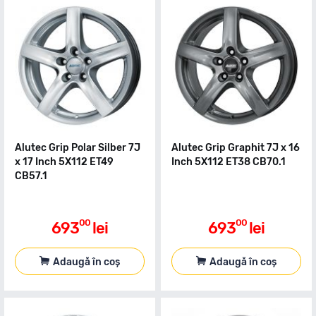
Alutec Grip Polar Silber 7J
Alutec Grip Graphit 7J x 16
x 17 Inch 5X112 ET49
Inch 5X112 ET38 CB70.1
CB57.1
00
00
693
lei
693
lei
Adaugă în coș
Adaugă în coș