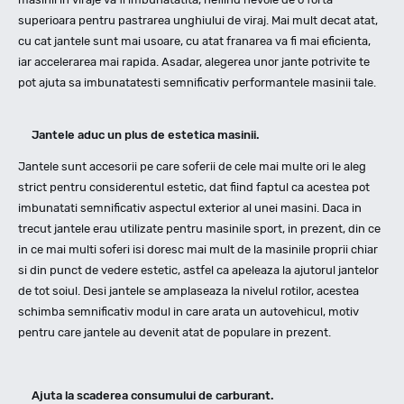
superioara pentru pastrarea unghiului de viraj. Mai mult decat atat,
cu cat jantele sunt mai usoare, cu atat franarea va fi mai eficienta,
iar accelerarea mai rapida. Asadar, alegerea unor jante potrivite te
pot ajuta sa imbunatatesti semnificativ performantele masinii tale.
Jantele aduc un plus de estetica masinii.
Jantele sunt accesorii pe care soferii de cele mai multe ori le aleg
strict pentru considerentul estetic, dat fiind faptul ca acestea pot
imbunatati semnificativ aspectul exterior al unei masini. Daca in
trecut jantele erau utilizate pentru masinile sport, in prezent, din ce
in ce mai multi soferi isi doresc mai mult de la masinile proprii chiar
si din punct de vedere estetic, astfel ca apeleaza la ajutorul jantelor
de tot soiul. Desi jantele se amplaseaza la nivelul rotilor, acestea
schimba semnificativ modul in care arata un autovehicul, motiv
pentru care jantele au devenit atat de populare in prezent.
Ajuta la scaderea consumului de carburant.