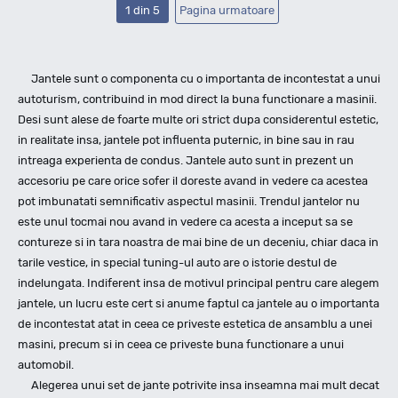
1 din 5
Pagina urmatoare
Jantele sunt o componenta cu o importanta de incontestat a unui
autoturism, contribuind in mod direct la buna functionare a masinii.
Desi sunt alese de foarte multe ori strict dupa considerentul estetic,
in realitate insa, jantele pot influenta puternic, in bine sau in rau
intreaga experienta de condus. Jantele auto sunt in prezent un
accesoriu pe care orice sofer il doreste avand in vedere ca acestea
pot imbunatati semnificativ aspectul masinii. Trendul jantelor nu
este unul tocmai nou avand in vedere ca acesta a inceput sa se
contureze si in tara noastra de mai bine de un deceniu, chiar daca in
tarile vestice, in special tuning-ul auto are o istorie destul de
indelungata. Indiferent insa de motivul principal pentru care alegem
jantele, un lucru este cert si anume faptul ca jantele au o importanta
de incontestat atat in ceea ce priveste estetica de ansamblu a unei
masini, precum si in ceea ce priveste buna functionare a unui
automobil.
Alegerea unui set de jante potrivite insa inseamna mai mult decat