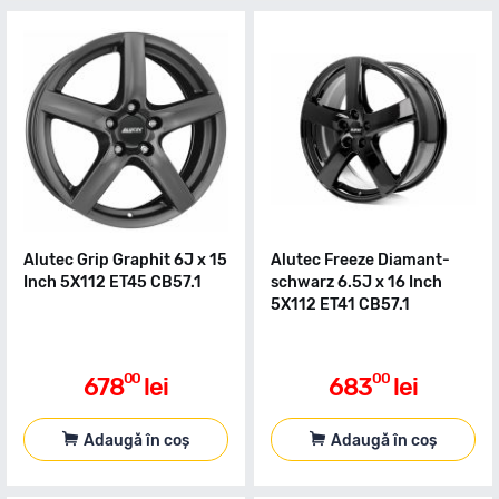
Alutec Grip Graphit 6J x 15
Alutec Freeze Diamant-
Inch 5X112 ET45 CB57.1
schwarz 6.5J x 16 Inch
5X112 ET41 CB57.1
00
00
678
lei
683
lei
Adaugă în coș
Adaugă în coș