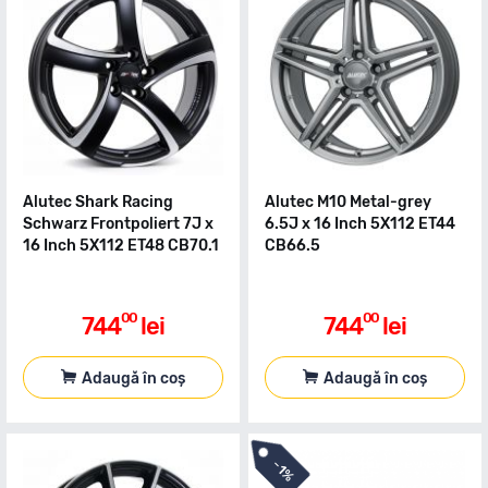
Alutec Shark Racing
Alutec M10 Metal-grey
Schwarz Frontpoliert 7J x
6.5J x 16 Inch 5X112 ET44
16 Inch 5X112 ET48 CB70.1
CB66.5
00
00
744
lei
744
lei
Adaugă în coș
Adaugă în coș
-
1%