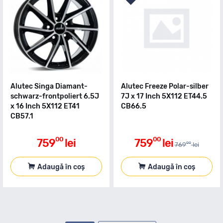
Alutec Singa Diamant-
Alutec Freeze Polar-silber
schwarz-frontpoliert 6.5J
7J x 17 Inch 5X112 ET44.5
x 16 Inch 5X112 ET41
CB66.5
CB57.1
00
00
759
lei
759
lei
00
769
lei
Adaugă în coș
Adaugă în coș