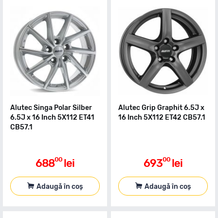
Alutec Singa Polar Silber
Alutec Grip Graphit 6.5J x
6.5J x 16 Inch 5X112 ET41
16 Inch 5X112 ET42 CB57.1
CB57.1
00
00
688
lei
693
lei
Adaugă în coș
Adaugă în coș