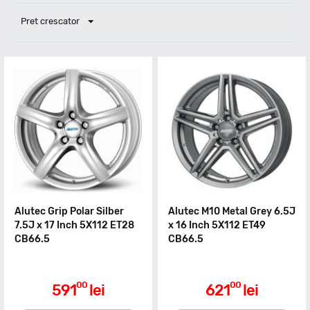
Pret crescator
Alutec Grip Polar Silber
Alutec M10 Metal Grey 6.5J
7.5J x 17 Inch 5X112 ET28
x 16 Inch 5X112 ET49
CB66.5
CB66.5
00
00
591
lei
621
lei