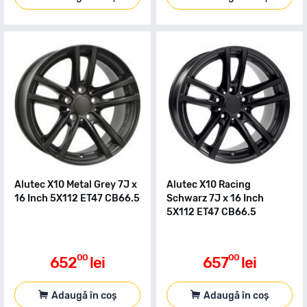
Alutec X10 Metal Grey 7J x
Alutec X10 Racing
16 Inch 5X112 ET47 CB66.5
Schwarz 7J x 16 Inch
5X112 ET47 CB66.5
00
00
652
lei
657
lei
Adaugă în coș
Adaugă în coș