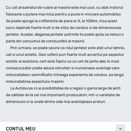
Cu cat ansamblul de rulare al masinii este mai usor, cu atat motorul
foloseste o putere mai mica pentru a pune in miscare automobilul.
Se poate ajunge la o diferenta de pana la 1L la 100km, insa acest
lucru depinde foarte mult si de stilul de condus si de dimensiunea
jantelor. Asadar, alegerea jantelor potrivite te poate ajuta sa reduci o
parte din consumul de combustibil al masinii.
Prin urmare, se poate spune ca rolul jantelor este atat unul tehnic,
cat si unul estetic. Desi soferii pun foarte mult accentul pe aspectul
estetic al acestora, cert este faptul ca un set de jante ales in mod
corespunzator poate aduce simultan si numeroase avantaje care
imbunatatesc semnificativ intreaga experienta de condus, pe langa
imbunatatirea aspectului masinii.
La Autolucas.ro ai posibilitatea de a regasi o gama larga de jenti
de calitate de la cei mai importanti producatori, intr-o varietate de
dimenisuni si la unele dintre cele mai avantajoase preturi.
CONTUL MEU