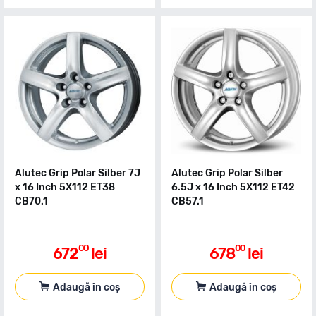
Alutec Grip Polar Silber 7J
Alutec Grip Polar Silber
x 16 Inch 5X112 ET38
6.5J x 16 Inch 5X112 ET42
CB70.1
CB57.1
00
00
672
lei
678
lei
Adaugă în coș
Adaugă în coș