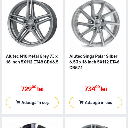
Alutec M10 Metal Grey 7J x
Alutec Singa Polar Silber
16 Inch 5X112 ET48 CB66.5
6.5J x 16 Inch 5X112 ET46
CB57.1
00
00
729
lei
734
lei
Adaugă în coș
Adaugă în coș