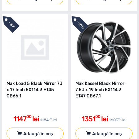
-
-
16%
3%
Mak Load 5 Black Mirror 7J
Mak Kassel Black Mirror
x 17 Inch 5X114.3 ET45
7.5J x 19 Inch 5X114.3
CB66.1
ET47 CB67.1
00
00
1147
lei
1351
lei
00
00
1184
lei
1603
lei
Adaugă în coș
Adaugă în coș