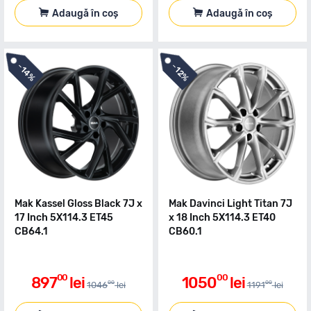
Adaugă în coș
Adaugă în coș
-
-
14%
12%
Mak Kassel Gloss Black 7J x
Mak Davinci Light Titan 7J
17 Inch 5X114.3 ET45
x 18 Inch 5X114.3 ET40
CB64.1
CB60.1
00
00
897
lei
1050
lei
00
00
1046
lei
1191
lei