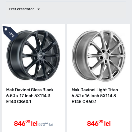
Pret crescator
-
3%
Mak Davinci Gloss Black
Mak Davinci Light Titan
6.5J x 17 Inch 5X114.3
6.5J x 16 Inch 5X114.3
ET40 CB60.1
ET45 CB60.1
00
00
846
lei
846
lei
00
870
lei