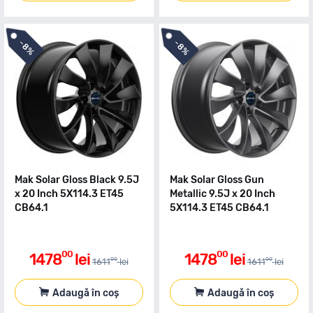
-
-
8%
8%
Mak Solar Gloss Black 9.5J
Mak Solar Gloss Gun
x 20 Inch 5X114.3 ET45
Metallic 9.5J x 20 Inch
CB64.1
5X114.3 ET45 CB64.1
00
00
1478
lei
1478
lei
00
00
1611
lei
1611
lei
Adaugă în coș
Adaugă în coș