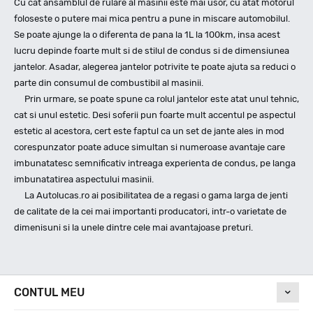
Cu cat ansamblul de rulare al masinii este mai usor, cu atat motorul
foloseste o putere mai mica pentru a pune in miscare automobilul.
Se poate ajunge la o diferenta de pana la 1L la 100km, insa acest
lucru depinde foarte mult si de stilul de condus si de dimensiunea
jantelor. Asadar, alegerea jantelor potrivite te poate ajuta sa reduci o
parte din consumul de combustibil al masinii.
Prin urmare, se poate spune ca rolul jantelor este atat unul tehnic,
cat si unul estetic. Desi soferii pun foarte mult accentul pe aspectul
estetic al acestora, cert este faptul ca un set de jante ales in mod
corespunzator poate aduce simultan si numeroase avantaje care
imbunatatesc semnificativ intreaga experienta de condus, pe langa
imbunatatirea aspectului masinii.
La Autolucas.ro ai posibilitatea de a regasi o gama larga de jenti
de calitate de la cei mai importanti producatori, intr-o varietate de
dimenisuni si la unele dintre cele mai avantajoase preturi.
CONTUL MEU