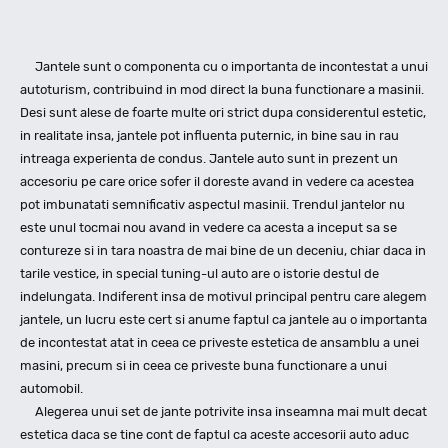
Jantele sunt o componenta cu o importanta de incontestat a unui
autoturism, contribuind in mod direct la buna functionare a masinii.
Desi sunt alese de foarte multe ori strict dupa considerentul estetic,
in realitate insa, jantele pot influenta puternic, in bine sau in rau
intreaga experienta de condus. Jantele auto sunt in prezent un
accesoriu pe care orice sofer il doreste avand in vedere ca acestea
pot imbunatati semnificativ aspectul masinii. Trendul jantelor nu
este unul tocmai nou avand in vedere ca acesta a inceput sa se
contureze si in tara noastra de mai bine de un deceniu, chiar daca in
tarile vestice, in special tuning-ul auto are o istorie destul de
indelungata. Indiferent insa de motivul principal pentru care alegem
jantele, un lucru este cert si anume faptul ca jantele au o importanta
de incontestat atat in ceea ce priveste estetica de ansamblu a unei
masini, precum si in ceea ce priveste buna functionare a unui
automobil.
Alegerea unui set de jante potrivite insa inseamna mai mult decat
estetica daca se tine cont de faptul ca aceste accesorii auto aduc