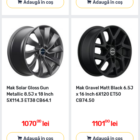
Adaugă în coș
Adaugă în coș
Mak Solar Gloss Gun
Mak Gravel Matt Black 6.5J
Metallic 8.5J x 18 Inch
x 16 Inch 6X120 ET50
5X114.3 ET38 CB64.1
CB74.50
00
00
1070
lei
1101
lei
Adaugă în coș
Adaugă în coș