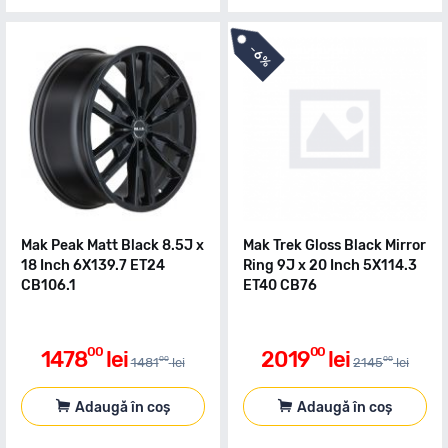
-
6%
Mak Peak Matt Black 8.5J x
Mak Trek Gloss Black Mirror
18 Inch 6X139.7 ET24
Ring 9J x 20 Inch 5X114.3
CB106.1
ET40 CB76
00
00
1478
lei
2019
lei
00
00
1481
lei
2145
lei
Adaugă în coș
Adaugă în coș