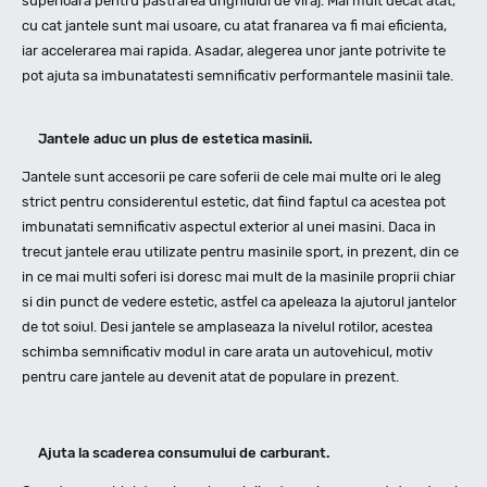
superioara pentru pastrarea unghiului de viraj. Mai mult decat atat,
cu cat jantele sunt mai usoare, cu atat franarea va fi mai eficienta,
iar accelerarea mai rapida. Asadar, alegerea unor jante potrivite te
pot ajuta sa imbunatatesti semnificativ performantele masinii tale.
Jantele aduc un plus de estetica masinii.
Jantele sunt accesorii pe care soferii de cele mai multe ori le aleg
strict pentru considerentul estetic, dat fiind faptul ca acestea pot
imbunatati semnificativ aspectul exterior al unei masini. Daca in
trecut jantele erau utilizate pentru masinile sport, in prezent, din ce
in ce mai multi soferi isi doresc mai mult de la masinile proprii chiar
si din punct de vedere estetic, astfel ca apeleaza la ajutorul jantelor
de tot soiul. Desi jantele se amplaseaza la nivelul rotilor, acestea
schimba semnificativ modul in care arata un autovehicul, motiv
pentru care jantele au devenit atat de populare in prezent.
Ajuta la scaderea consumului de carburant.