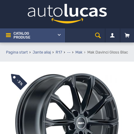
CATALOG
PRODUSE
Pagina start
Jante aliaj
R17
--
Mak
Mak Davinci Gloss Black 6
-
3%