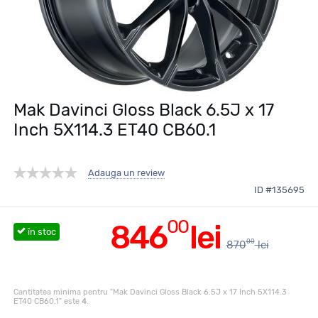
Mak Davinci Gloss Black 6.5J x 17
Inch 5X114.3 ET40 CB60.1
Adauga un review
ID #135695
00
846
lei
în stoc
00
870
lei
Cantitatea minima pentru "Mak Davinci Gloss Black 6.5J x 17 Inch 5X114.3
ET40 CB60.1" este
4
.