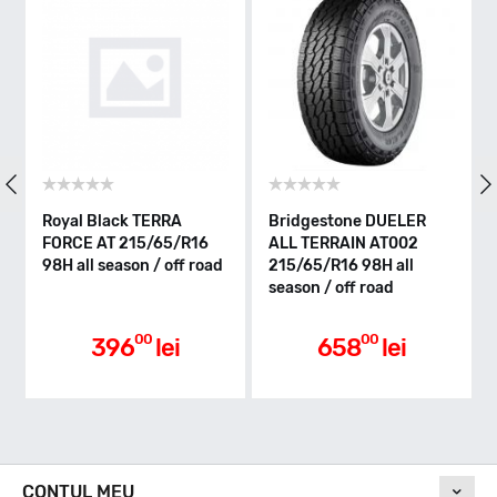
Indice greutate
98
Clasa de eficienta
Royal Black TERRA
Bridgestone DUELER
G
FORCE AT 215/65/R16
ALL TERRAIN AT002
A
98H all season / off road
215/65/R16 98H all
1
season / off road
r
Aderenta pe carosabil ud
00
00
396
lei
658
lei
Nivel de zgomot
CONTUL MEU