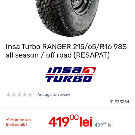
Insa Turbo RANGER 215/65/R16 98S
all season / off road (RESAPAT)
Adauga un review
ID #33354
00
419
lei
Momentan
00
Indisponibil
489
lei