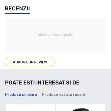
RECENZII
All season / Off Road
Tip vechicul
Nici o postare găsită
4X4/SUV
Marcaje
ADAUGA UN REVIEW
M+S
POATE ESTI INTERESAT SI DE
Indice viteza
Produse similare
Produse vazute recent
S