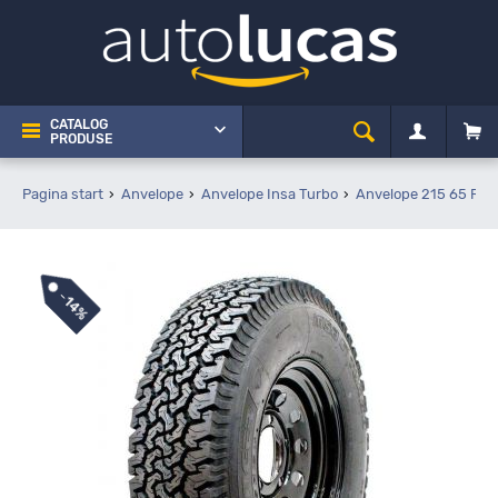
CATALOG
PRODUSE
Pagina start
Anvelope
Anvelope Insa Turbo
Anvelope 215 65 R16
-
14%