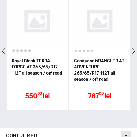
Indice greutate
112
Clasa de eficienta
Royal Black TERRA
Goodyear WRANGLER AT
B
FORCE AT 265/65/R17
ADVENTURE +
A
112T all season / off road
265/65/R17 112T all
2
season / off road
s
Aderenta pe carosabil ud
00
00
550
lei
787
lei
Nivel de zgomot
CONTUL MEU