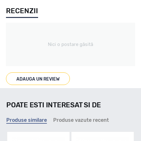
RECENZII
All season / Off Road
Tip vechicul
Nici o postare găsită
4X4/SUV
Marcaje
ADAUGA UN REVIEW
M+S
POATE ESTI INTERESAT SI DE
Indice viteza
Produse similare
Produse vazute recent
Q