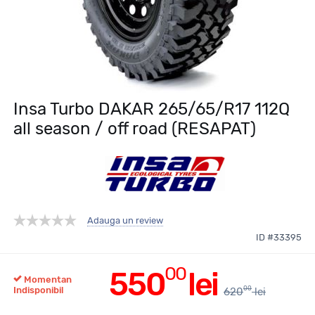
Insa Turbo DAKAR 265/65/R17 112Q
all season / off road (RESAPAT)
Adauga un review
ID #33395
00
550
lei
Momentan
00
Indisponibil
620
lei